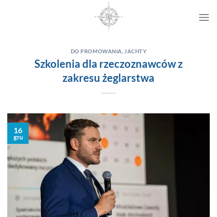
Przewiń
do
zawartości
DO PROMOWANIA
,
JACHTY
Szkolenia dla rzeczoznawców z
zakresu żeglarstwa
16
gru