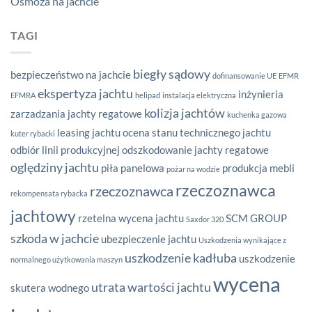
Osmoza na jachcie
TAGI
biegły sądowy
bezpieczeństwo na jachcie
dofinansowanie UE
EFMR
ekspertyza jachtu
inżynieria
EFMRA
helipad
instalacja elektryczna
kolizja jachtów
zarzadzania
jachty regatowe
kuchenka gazowa
leasing jachtu
ocena stanu technicznego jachtu
kuter rybacki
odbiór linii produkcyjnej
odszkodowanie jachty regatowe
oględziny jachtu
piła panelowa
produkcja mebli
pożar na wodzie
rzeczoznawca
rzeczoznawca
rekompensata rybacka
jachtowy
rzetelna wycena jachtu
SCM GROUP
Saxdor 320
szkoda w jachcie
ubezpieczenie jachtu
Uszkodzenia wynikające z
uszkodzenie kadłuba
uszkodzenie
normalnego użytkowania maszyn
wycena
utrata wartości jachtu
skutera wodnego