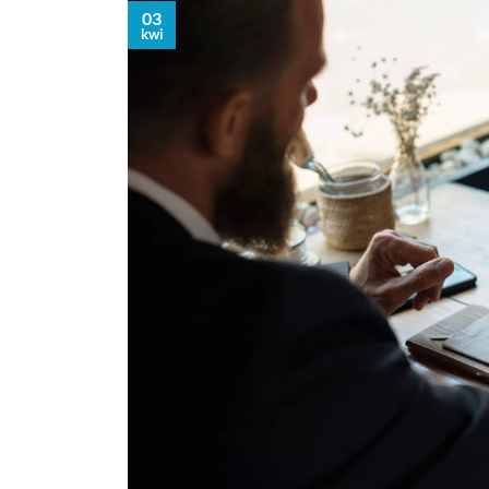
03
kwi