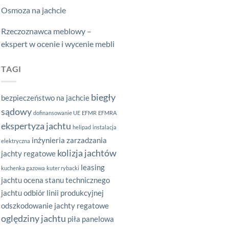
Osmoza na jachcie
Rzeczoznawca meblowy –
ekspert w ocenie i wycenie mebli
TAGI
biegły
bezpieczeństwo na jachcie
sądowy
dofinansowanie UE
EFMR
EFMRA
ekspertyza jachtu
helipad
instalacja
inżynieria zarzadzania
elektryczna
kolizja jachtów
jachty regatowe
leasing
kuchenka gazowa
kuter rybacki
jachtu
ocena stanu technicznego
jachtu
odbiór linii produkcyjnej
odszkodowanie jachty regatowe
oględziny jachtu
piła panelowa