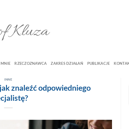
of Kluza
 MNIE
RZECZOZNAWCA
ZAKRES DZIAŁAŃ
PUBLIKACJE
KONTA
INNE
jak znaleźć odpowiedniego
cjalistę?