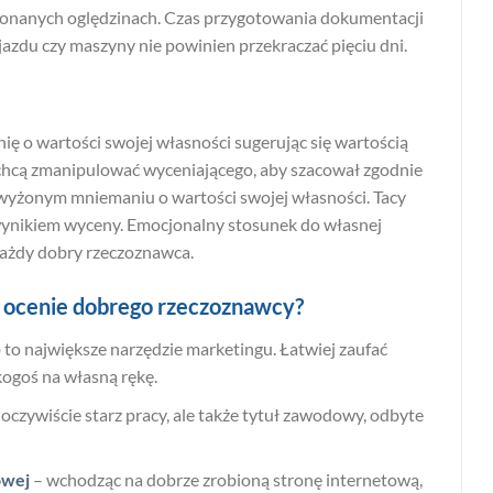
onanych oględzinach. Czas przygotowania dokumentacji
jazdu czy maszyny nie powinien przekraczać pięciu dni.
nię o wartości swojej własności sugerując się wartością
 chcą zmanipulować wyceniającego, aby szacował zgodnie
 zawyżonym mniemaniu o wartości swojej własności. Tacy
wynikiem wyceny. Emocjonalny stosunek do własnej
każdy dobry rzeczoznawca.
 w ocenie dobrego rzeczoznawcy?
to największe narzędzie marketingu. Łatwiej zaufać
kogoś na własną rękę.
oczywiście starz pracy, ale także tytuł zawodowy, odbyte
owej
– wchodząc na dobrze zrobioną stronę internetową,