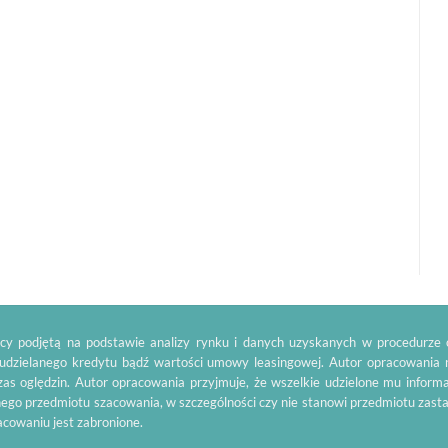
y podjętą na podstawie analizy rynku i danych uzyskanych w procedurze o
 udzielanego kredytu bądź wartości umowy leasingowej. Autor opracowania 
as oględzin. Autor opracowania przyjmuje, że wszelkie udzielone mu inform
ego przedmiotu szacowania, w szczególności czy nie stanowi przedmiotu zas
racowaniu jest zabronione.