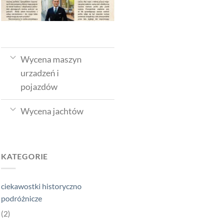
Wycena maszyn
urzadzeń i
pojazdów
Wycena jachtów
KATEGORIE
ciekawostki historyczno
podróżnicze
(2)