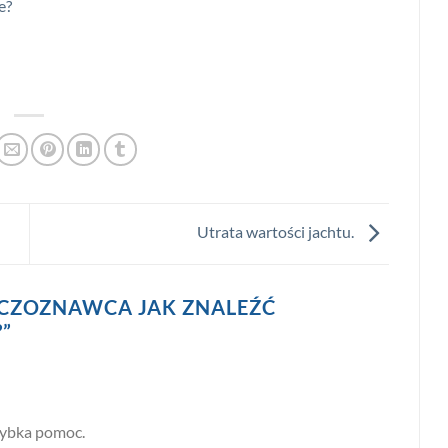
e?
Utrata wartości jachtu.
CZOZNAWCA JAK ZNALEŹĆ
?
”
zybka pomoc.