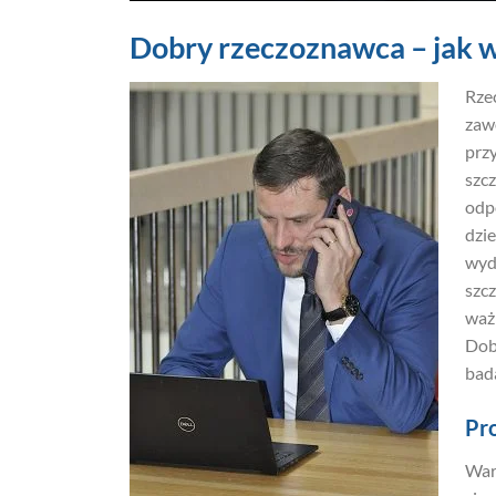
Dobry rzeczoznawca – jak 
Rze
zaw
prz
szc
odp
dzie
wyda
szcz
waż
Dob
bad
Pro
War