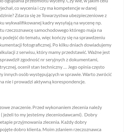
do oglądania przedmiotu wyceny. Czy wie, w jakim celu
jechał, co wycenia i czy ma kompetencje w danej
edzinie? Zdarza się ze Towarzystwa ubezpieczeniowe z
ku wykwalifikowanej kadry wysyłają na wycenę np.
htu rzeczoznawcę samochodowego którego maja na
ak podejść do tematu, więc kończy się na sprawdzeniu
umentacji fotograficznej. Po kilku dniach dowiadujemy
kalkulacji z serwisu, który mamy przedstawić. Ważne jest
 sprawdził zgodność nr seryjnych z dokumentami,
rycznej, ocenił stan techniczny … Jego opinia często
czy innych osób występujących w sprawie. Warto zwrócić
e na nie i prowadzi aktywną korespondencje.
zowe znaczenie. Przed wykonaniem zlecenia należy
ę ( jeżeli to my jesteśmy zleceniodawcami). Dobry
etapie przyjmowania zlecenia. Każdy dobry
pojęte dobro klienta. Moim zdaniem rzeczoznawca