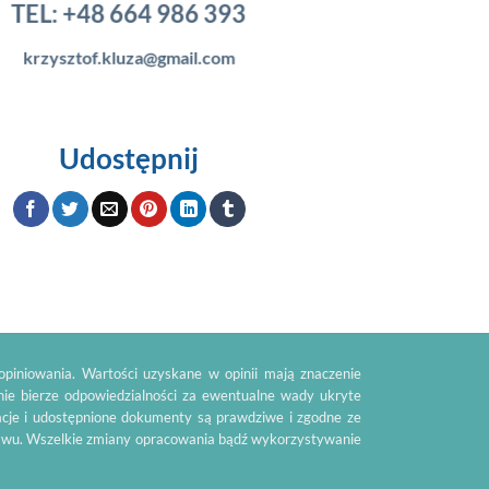
TEL:
+48 664 986 393
krzysztof.kluza@gmail.com
Udostępnij
piniowania. Wartości uzyskane w opinii mają znaczenie
nie bierze odpowiedzialności za ewentualne wady ukryte
acje i udostępnione dokumenty są prawdziwe i zgodne ze
tawu. Wszelkie zmiany opracowania bądź wykorzystywanie