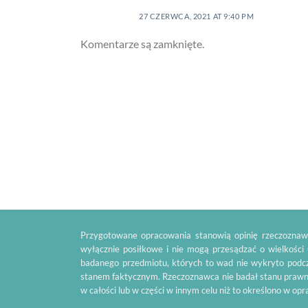
27 CZERWCA, 2021 AT 9:40 PM
Komentarze są zamknięte.
Przygotowane opracowania stanowią opinię rzeczoznawc
wyłącznie posiłkowe i nie mogą przesądzać o wielkości
badanego przedmiotu, których to wad nie wykryto podcz
stanem faktycznym. Rzeczoznawca nie badał stanu prawn
w całości lub w części w innym celu niż to określono w op