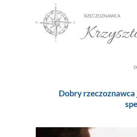
Przewiń
do
RZECZOZNAWCA
zawartości
Krzyszt
O
Dobry rzeczoznawca 
spe