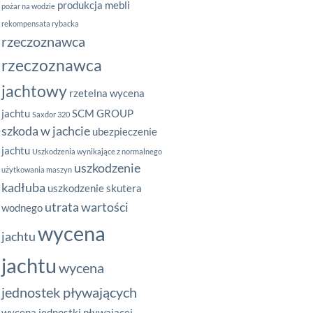
produkcja mebli
pożar na wodzie
rekompensata rybacka
rzeczoznawca
rzeczoznawca
jachtowy
rzetelna wycena
jachtu
SCM GROUP
Saxdor 320
szkoda w jachcie
ubezpieczenie
jachtu
Uszkodzenia wynikające z normalnego
uszkodzenie
użytkowania maszyn
kadłuba
uszkodzenie skutera
utrata wartości
wodnego
wycena
jachtu
jachtu
wycena
jednostek pływających
wycena jednostki pływającej