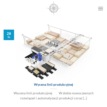
Przewiń
do
zawartości
28
lis
Wycena linii produkcyjnej
Wycena linii produkcyjnej W dobie nowoczesnych
rozwiązań i automatyzacji produkcji coraz [...]