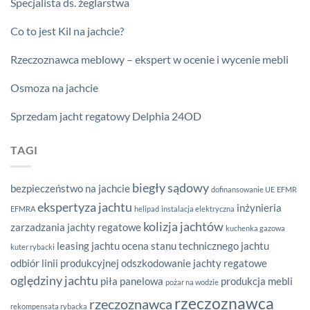
Specjalista ds. żeglarstwa
Co to jest Kil na jachcie?
Rzeczoznawca meblowy – ekspert w ocenie i wycenie mebli
Osmoza na jachcie
Sprzedam jacht regatowy Delphia 24OD
TAGI
biegły sądowy
bezpieczeństwo na jachcie
dofinansowanie UE
EFMR
ekspertyza jachtu
inżynieria
EFMRA
helipad
instalacja elektryczna
kolizja jachtów
zarzadzania
jachty regatowe
kuchenka gazowa
leasing jachtu
ocena stanu technicznego jachtu
kuter rybacki
odbiór linii produkcyjnej
odszkodowanie jachty regatowe
oględziny jachtu
piła panelowa
produkcja mebli
pożar na wodzie
rzeczoznawca
rzeczoznawca
rekompensata rybacka