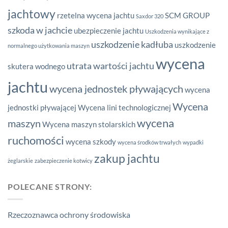
jachtowy
rzetelna wycena jachtu
SCM GROUP
Saxdor 320
szkoda w jachcie
ubezpieczenie jachtu
Uszkodzenia wynikające z
uszkodzenie kadłuba
uszkodzenie
normalnego użytkowania maszyn
wycena
utrata wartości jachtu
skutera wodnego
jachtu
wycena jednostek pływających
wycena
Wycena
jednostki pływającej
Wycena lini technologicznej
wycena
maszyn
Wycena maszyn stolarskich
ruchomości
wycena szkody
wycena środków trwałych
wypadki
zakup jachtu
żeglarskie
zabezpieczenie kotwicy
POLECANE STRONY:
Rzeczoznawca ochrony środowiska