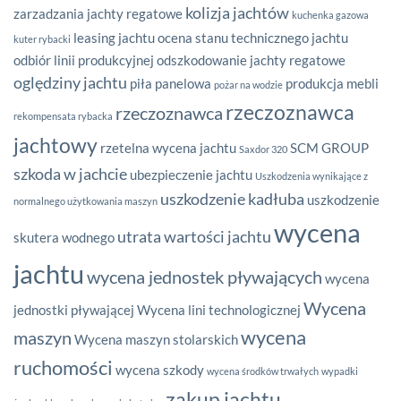
kolizja jachtów
zarzadzania
jachty regatowe
kuchenka gazowa
leasing jachtu
ocena stanu technicznego jachtu
kuter rybacki
odbiór linii produkcyjnej
odszkodowanie jachty regatowe
oględziny jachtu
piła panelowa
produkcja mebli
pożar na wodzie
rzeczoznawca
rzeczoznawca
rekompensata rybacka
jachtowy
rzetelna wycena jachtu
SCM GROUP
Saxdor 320
szkoda w jachcie
ubezpieczenie jachtu
Uszkodzenia wynikające z
uszkodzenie kadłuba
uszkodzenie
normalnego użytkowania maszyn
wycena
utrata wartości jachtu
skutera wodnego
jachtu
wycena jednostek pływających
wycena
Wycena
jednostki pływającej
Wycena lini technologicznej
wycena
maszyn
Wycena maszyn stolarskich
ruchomości
wycena szkody
wycena środków trwałych
wypadki
zakup jachtu