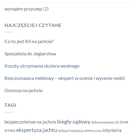
wynajem przyczep
(2)
NAJCZĘŚCIEJ CZYTANE
Co to jest Kil na jachcie?
Specjalista ds. żeglarstwa
Koszty utrzymania skutera wodnego
Rzeczoznawca meblowy – ekspert w ocenie i wycenie mebli
Osmoza na jachcie
TAGI
biegły sądowy
bezpieczeństwo na jachcie
dofinansowanie UE
EFMR
ekspertyza jachtu
inżynieria
EFMRA
helipad
instalacja elektryczna