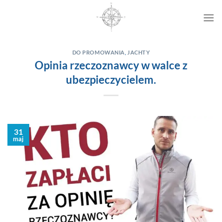
Przewiń
do
zawartości
DO PROMOWANIA
,
JACHTY
Opinia rzeczoznawcy w walce z
ubezpieczycielem.
31
maj