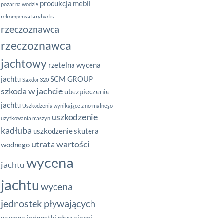
produkcja mebli
pożar na wodzie
rekompensata rybacka
rzeczoznawca
rzeczoznawca
jachtowy
rzetelna wycena
jachtu
SCM GROUP
Saxdor 320
szkoda w jachcie
ubezpieczenie
jachtu
Uszkodzenia wynikające z normalnego
uszkodzenie
użytkowania maszyn
kadłuba
uszkodzenie skutera
utrata wartości
wodnego
wycena
jachtu
jachtu
wycena
jednostek pływających
wycena jednostki pływającej