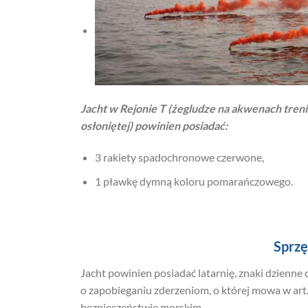
Jacht w Rejonie T (żegludze na akwenach tren
osłoniętej) powinien posiadać:
3 rakiety spadochronowe czerwone,
1 pławkę dymną koloru pomarańczowego.
Sprzę
Jacht powinien posiadać latarnię, znaki dzienn
o zapobieganiu zderzeniom, o której mowa w art. 5
bezpieczeństwie morskim.