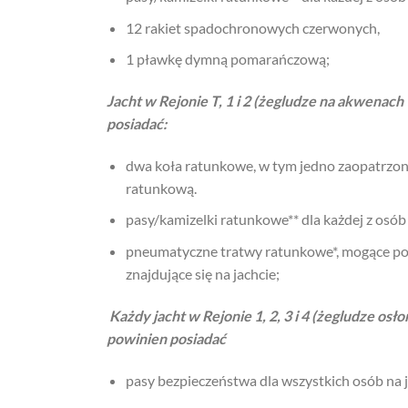
12 rakiet spadochronowych czerwonych,
1 pławkę dymną pomarańczową;
Jacht w Rejonie T, 1 i 2 (żegludze na akwenach
posiadać:
dwa koła ratunkowe, w tym jedno zaopatrzone 
ratunkową.
pasy/kamizelki ratunkowe** dla każdej z osób 
pneumatyczne tratwy ratunkowe*, mogące po
znajdujące się na jachcie;
Każdy jacht w Rejonie 1, 2, 3 i 4 (żegludze osł
powinien posiadać
pasy bezpieczeństwa dla wszystkich osób