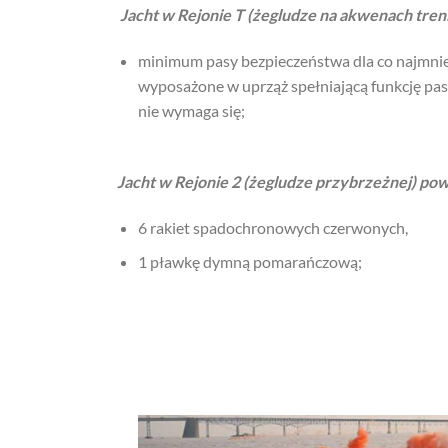
Jacht w
Rejonie T (żegludze na akwenach tre
minimum pasy bezpieczeństwa dla co najmniej
wyposażone w uprząż spełniającą funkcję p
nie wymaga się;
Jacht w Rejonie 2 (żegludze przybrzeżnej) pow
6 rakiet spadochronowych czerwonych,
1 pławkę dymną pomarańczową;