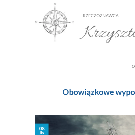
Przewiń
do
RZECZOZNAWCA
zawartości
Krzyszt
O
Obowiązkowe wypos
08
lis