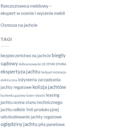
Rzeczoznawca meblowy –
ekspert w ocenie i wycenie mebli
Osmoza na jachcie
TAGI
biegły
bezpieczeństwo na jachcie
sądowy
dofinansowanie UE
EFMR
EFMRA
ekspertyza jachtu
helipad
instalacja
inżynieria zarzadzania
elektryczna
kolizja jachtów
jachty regatowe
leasing
kuchenka gazowa
kuter rybacki
jachtu
ocena stanu technicznego
jachtu
odbiór linii produkcyjnej
odszkodowanie jachty regatowe
oględziny jachtu
piła panelowa