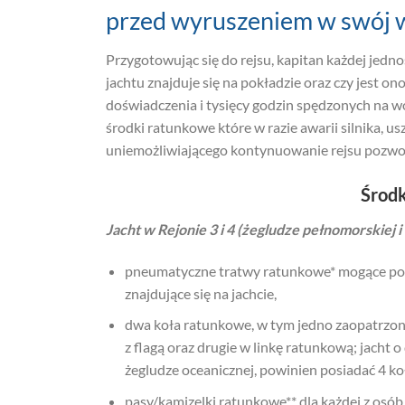
przed wyruszeniem w swój 
Przygotowując się do rejsu, kapitan każdej jed
jachtu znajduje się na pokładzie oraz czy jest 
doświadczenia i tysięcy godzin spędzonych na w
środki ratunkowe które w razie awarii silnika, u
uniemożliwiającego kontynuowanie rejsu pozwol
Środk
Jacht w Rejonie 3 i 4 (żegludze pełnomorskiej 
pneumatyczne tratwy ratunkowe* mogące pom
znajdujące się na jachcie,
dwa koła ratunkowe, w tym jedno zaopatrzone
z flagą oraz drugie w linkę ratunkową; jacht o
żegludze oceanicznej, powinien posiadać 4 ko
pasy/kamizelki ratunkowe** dla każdej z osób 