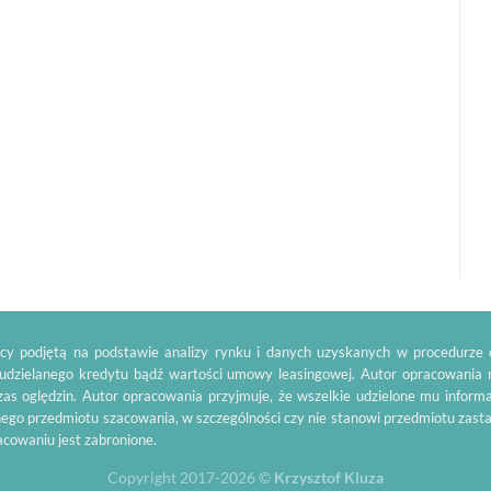
y podjętą na podstawie analizy rynku i danych uzyskanych w procedurze o
 udzielanego kredytu bądź wartości umowy leasingowej. Autor opracowania 
as oględzin. Autor opracowania przyjmuje, że wszelkie udzielone mu inform
ego przedmiotu szacowania, w szczególności czy nie stanowi przedmiotu zas
racowaniu jest zabronione.
Copyright 2017-2026 ©
Krzysztof Kluza