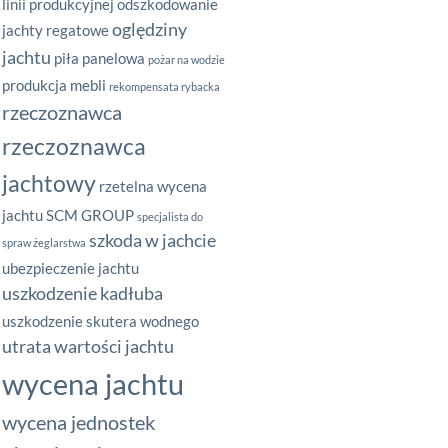
linii produkcyjnej
odszkodowanie
oględziny
jachty regatowe
jachtu
piła panelowa
pożar na wodzie
produkcja mebli
rekompensata rybacka
rzeczoznawca
rzeczoznawca
jachtowy
rzetelna wycena
jachtu
SCM GROUP
specjalista do
szkoda w jachcie
spraw żeglarstwa
ubezpieczenie jachtu
uszkodzenie kadłuba
uszkodzenie skutera wodnego
utrata wartości jachtu
wycena jachtu
wycena jednostek