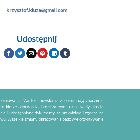
krzysztof.kluza@gmail.com
Udostępnij
piniowania. Wartości uzyskane w opinii mają znaczenie
nie bierze odpowiedzialności za ewentualne wady ukryte
acje i udostępnione dokumenty są prawdziwe i zgodne ze
tawu. Wszelkie zmiany opracowania bądź wykorzystywanie