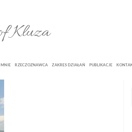
of Kluza
 MNIE
RZECZOZNAWCA
ZAKRES DZIAŁAŃ
PUBLIKACJE
KONTA