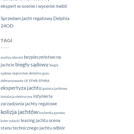
ekspert w ocenie i wycenie mebli
Sprzedam jacht regatowy Delphia
24OD
TAGI
bezpieczeństwo na
analiza zdarzeń
biegły sądowy
jachcie
biegły
sądowy żeglarstwo
detektor gazu
dofinansowanie UE
EFMR
EFMRA
ekspertyza jachtu
gaśnica jachtowa
inżynieria
instalacja elektryczna
zarzadzania
jachty regatowe
kolizja jachtów
kuchenka gazowa
leasing jachtu
ocena
kuter rybacki
stanu technicznego jachtu
odbiór