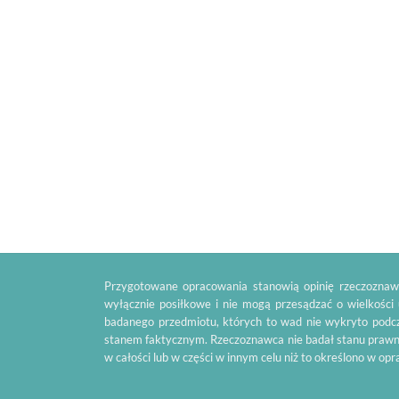
Przygotowane opracowania stanowią opinię rzeczoznawc
wyłącznie posiłkowe i nie mogą przesądzać o wielkości
badanego przedmiotu, których to wad nie wykryto podcz
stanem faktycznym. Rzeczoznawca nie badał stanu prawn
w całości lub w części w innym celu niż to określono w op