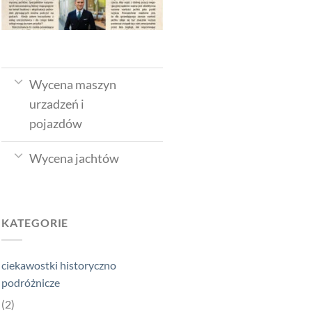
Wycena maszyn
urzadzeń i
pojazdów
Wycena jachtów
KATEGORIE
ciekawostki historyczno
podróżnicze
(2)