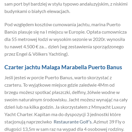
sam port był bardziej w stylu typowo andaluzyjskim, z niskimi
budynkami o białych elewacjach.
Pod względem kosztów cumowania jachtu, marina Puerto
Banús plasuje się na I miejscu w Europie. Opłata cumownicza
dla 55 metrowej łodzi w wysokim sezonie w 2020r. wynosiła
tu nawet 4.500 € za… dzień (wg zestawienia sporządzonego
przez Engel & Völkers Yachting).
Czarter jachtu Malaga Marabella Puerto Banus
Jeśli jesteś w porcie Puerto Banus, warto skorzystać z
czarteru. To wyjątkowe miejsce gdzie zaledwie 4Mm od
brzegu możesz spotkać płaszczki, delfiny, żółwie wodne w
swoim naturalnym środowisku. Jacht możesz wynająć na cały
dzień lub na kilka godzin. Ja skorzystałem z Mmyacht Luxury
Yacht Charter. Kapitan ma do dyspozycji 3 jednostki które
stacjonują naprzeciwko
Restaurante Golf’s.
Azimut 39 Fly o
długości 13,5m w sam raz na wypad dla 4 osobowej rodziny.