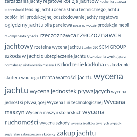
kolizja jachtów
zarzadzania
jachty regatowe
kuchenka gazowa
leasing jachtu
ocena stanu technicznego jachtu
kuter rybacki
odbiór linii produkcyjnej
odszkodowanie jachty regatowe
oględziny jachtu
piła panelowa
produkcja mebli
pożar na wodzie
rzeczoznawca
rzeczoznawca
rekompensata rybacka
jachtowy
rzetelna wycena jachtu
SCM GROUP
Saxdor 320
szkoda w jachcie
ubezpieczenie jachtu
Uszkodzenia wynikające z
uszkodzenie kadłuba
uszkodzenie
normalnego użytkowania maszyn
wycena
utrata wartości jachtu
skutera wodnego
jachtu
wycena jednostek pływających
wycena
Wycena
jednostki pływającej
Wycena lini technologicznej
wycena
maszyn
Wycena maszyn stolarskich
ruchomości
wycena szkody
wycena środków trwałych
wypadki
zakup jachtu
żeglarskie
zabezpieczenie kotwicy