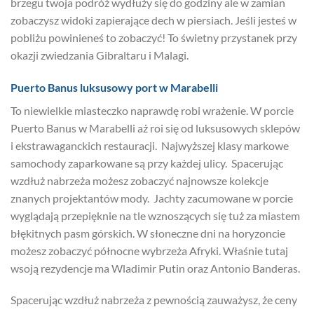
brzegu twoja podróż wydłuży się do godziny ale w zamian
zobaczysz widoki zapierające dech w piersiach. Jeśli jesteś w
pobliżu powinieneś to zobaczyć! To świetny przystanek przy
okazji zwiedzania Gibraltaru i Malagi.
Puerto Banus luksusowy port w Marabelli
To niewielkie miasteczko naprawdę robi wrażenie. W porcie
Puerto Banus w Marabelli aż roi się od luksusowych sklepów
i ekstrawaganckich restauracji. Najwyższej klasy markowe
samochody zaparkowane są przy każdej ulicy. Spacerując
wzdłuż nabrzeża możesz zobaczyć najnowsze kolekcje
znanych projektantów mody. Jachty zacumowane w porcie
wyglądają przepięknie na tle wznoszących się tuż za miastem
błękitnych pasm górskich. W słoneczne dni na horyzoncie
możesz zobaczyć północne wybrzeża Afryki. Właśnie tutaj
wsoją rezydencje ma Wladimir Putin oraz Antonio Banderas.
Spacerując wzdłuż nabrzeża z pewnością zauważysz, że ceny