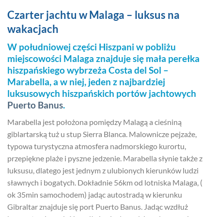
Czarter jachtu w Malaga – luksus na
wakacjach
W południowej części Hiszpani w pobliżu
miejscowości Malaga znajduje się mała perełka
hiszpańskiego wybrzeża Costa del Sol –
Marabella, a w niej, jeden z najbardziej
luksusowych hiszpańskich portów jachtowych
Puerto Banus
.
Marabella jest położona pomiędzy Malagą a cieśniną
giblartarską tuż u stup Sierra Blanca. Malownicze pejzaże,
typowa turystyczna atmosfera nadmorskiego kurortu,
przepiękne plaże i pyszne jedzenie. Marabella słynie także z
luksusu, dlatego jest jednym z ulubionych kierunków ludzi
sławnych i bogatych. Dokładnie 56km od lotniska Malaga, (
ok 35min samochodem) jadąc autostradą w kierunku
Gibraltar znajduje się port Puerto Banus. Jadąc wzdłuż