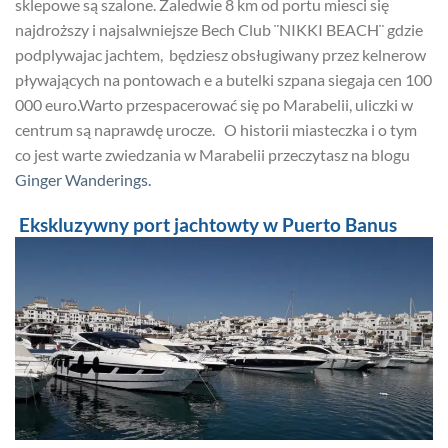
sklepowe są szalone. Zaledwie 8 km od portu miesci się
najdroższy i najsalwniejsze Bech Club ¨NIKKI BEACH¨ gdzie
podplywajac jachtem, będziesz obsługiwany przez kelnerow
pływających na pontowach e a butelki szpana siegaja cen 100
000 euro.Warto przespacerować się po Marabelii, uliczki w
centrum są naprawdę urocze. O historii miasteczka i o tym
co jest warte zwiedzania w Marabelii przeczytasz na blogu
Ginger Wanderings.
Ekskluzywny port jachtowty w Puerto Banus