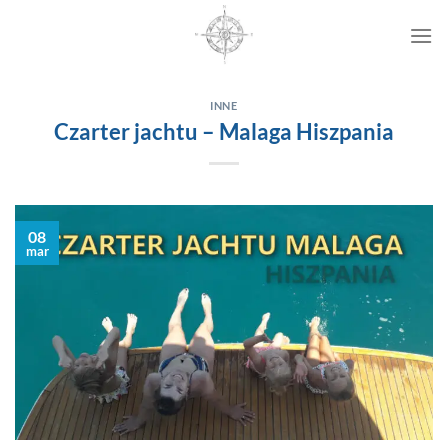
Przewiń
do
zawartości
INNE
Czarter jachtu – Malaga Hiszpania
08
mar