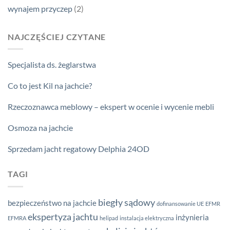
wynajem przyczep
(2)
NAJCZĘŚCIEJ CZYTANE
Specjalista ds. żeglarstwa
Co to jest Kil na jachcie?
Rzeczoznawca meblowy – ekspert w ocenie i wycenie mebli
Osmoza na jachcie
Sprzedam jacht regatowy Delphia 24OD
TAGI
biegły sądowy
bezpieczeństwo na jachcie
dofinansowanie UE
EFMR
ekspertyza jachtu
inżynieria
EFMRA
helipad
instalacja elektryczna