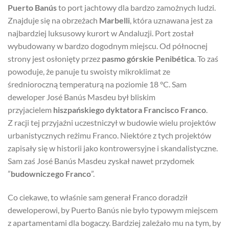
Puerto Banús
to port jachtowy dla bardzo zamożnych ludzi.
Znajduje się na obrzeżach
Marbelli
, która uznawana jest za
najbardziej luksusowy kurort w Andaluzji. Port został
wybudowany w bardzo dogodnym miejscu. Od północnej
strony jest osłonięty przez
pasmo górskie Penibética
. To zaś
powoduje, że panuje tu swoisty mikroklimat ze
średnioroczną temperaturą na poziomie 18 °C. Sam
deweloper José Banús Masdeu był bliskim
przyjacielem
hiszpańskiego dyktatora Francisco Franco
.
Z racji tej przyjaźni uczestniczył w budowie wielu projektów
urbanistycznych reżimu Franco. Niektóre z tych projektów
zapisały się w historii jako kontrowersyjne i skandalistyczne.
Sam zaś José Banús Masdeu zyskał nawet przydomek
”
budowniczego Franco
”.
Co ciekawe, to właśnie sam generał Franco doradził
deweloperowi, by Puerto Banús nie było typowym miejscem
z apartamentami dla bogaczy. Bardziej zależało mu na tym, by