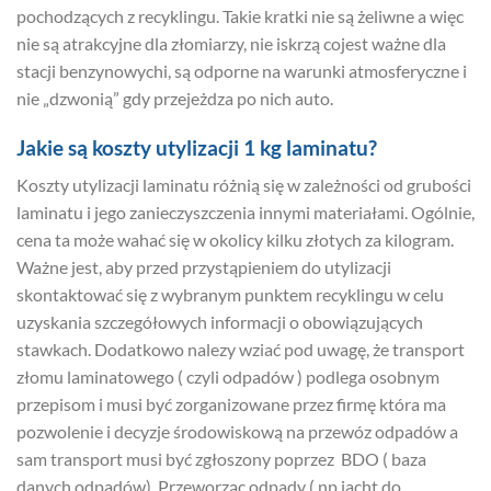
pochodzących z recyklingu. Takie kratki nie są żeliwne a więc
nie są atrakcyjne dla złomiarzy, nie iskrzą cojest ważne dla
stacji benzynowychi, są odporne na warunki atmosferyczne i
nie „dzwonią” gdy przejeżdza po nich auto.
Jakie są koszty utylizacji 1 kg laminatu?
Koszty utylizacji laminatu różnią się w zależności od grubości
laminatu i jego zanieczyszczenia innymi materiałami. Ogólnie,
cena ta może wahać się w okolicy kilku złotych za kilogram.
Ważne jest, aby przed przystąpieniem do utylizacji
skontaktować się z wybranym punktem recyklingu w celu
uzyskania szczegółowych informacji o obowiązujących
stawkach. Dodatkowo nalezy wziać pod uwagę, że transport
złomu laminatowego ( czyli odpadów ) podlega osobnym
przepisom i musi być zorganizowane przez firmę która ma
pozwolenie i decyzje środowiskową na przewóz odpadów a
sam transport musi być zgłoszony poprzez BDO ( baza
danych odpadów). Przeworząc odpady ( np jacht do