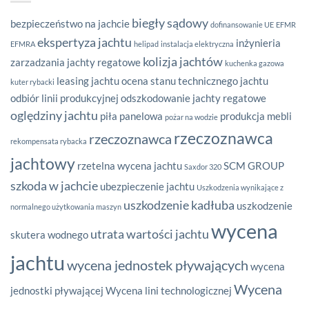
biegły sądowy
bezpieczeństwo na jachcie
dofinansowanie UE
EFMR
ekspertyza jachtu
inżynieria
EFMRA
helipad
instalacja elektryczna
kolizja jachtów
zarzadzania
jachty regatowe
kuchenka gazowa
leasing jachtu
ocena stanu technicznego jachtu
kuter rybacki
odbiór linii produkcyjnej
odszkodowanie jachty regatowe
oględziny jachtu
piła panelowa
produkcja mebli
pożar na wodzie
rzeczoznawca
rzeczoznawca
rekompensata rybacka
jachtowy
rzetelna wycena jachtu
SCM GROUP
Saxdor 320
szkoda w jachcie
ubezpieczenie jachtu
Uszkodzenia wynikające z
uszkodzenie kadłuba
uszkodzenie
normalnego użytkowania maszyn
wycena
utrata wartości jachtu
skutera wodnego
jachtu
wycena jednostek pływających
wycena
Wycena
jednostki pływającej
Wycena lini technologicznej