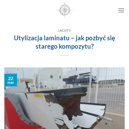
Przewiń
do
zawartości
JACHTY
Utylizacja laminatu – jak pozbyć się
starego kompozytu?
22
mar