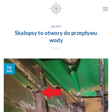
Przewiń
do
zawartości
JACHTY
Skalopsy to otwory do przepływu
wody
06
maj