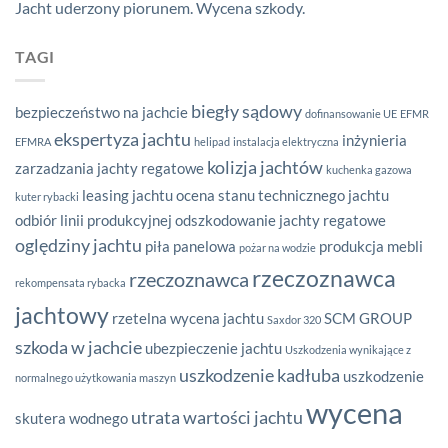
Jacht uderzony piorunem. Wycena szkody.
TAGI
biegły sądowy
bezpieczeństwo na jachcie
dofinansowanie UE
EFMR
ekspertyza jachtu
inżynieria
EFMRA
helipad
instalacja elektryczna
kolizja jachtów
zarzadzania
jachty regatowe
kuchenka gazowa
leasing jachtu
ocena stanu technicznego jachtu
kuter rybacki
odbiór linii produkcyjnej
odszkodowanie jachty regatowe
oględziny jachtu
piła panelowa
produkcja mebli
pożar na wodzie
rzeczoznawca
rzeczoznawca
rekompensata rybacka
jachtowy
rzetelna wycena jachtu
SCM GROUP
Saxdor 320
szkoda w jachcie
ubezpieczenie jachtu
Uszkodzenia wynikające z
uszkodzenie kadłuba
uszkodzenie
normalnego użytkowania maszyn
wycena
utrata wartości jachtu
skutera wodnego