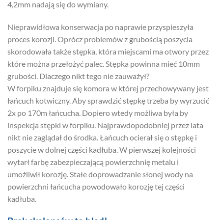
4,2mm nadają się do wymiany.
Nieprawidłowa konserwacja po naprawie przyspieszyła
proces korozji. Oprócz problemów z grubością poszycia
skorodowała także stępka, która miejscami ma otwory przez
które można przełożyć palec. Stępka powinna mieć 10mm
grubości. Dlaczego nikt tego nie zauważył?
W forpiku znajduje się komora w której przechowywany jest
łańcuch kotwiczny. Aby sprawdzić stępkę trzeba by wyrzucić
2x po 170m łańcucha. Dopiero wtedy możliwa była by
inspekcja stępki w forpiku. Najprawdopodobniej przez lata
nikt nie zaglądał do środka. Łańcuch ocierał się o stępkę i
poszycie w dolnej części kadłuba. W pierwszej kolejności
wytarł farbę zabezpieczającą powierzchnię metalu i
umożliwił korozję. Stałe doprowadzanie słonej wody na
powierzchni łańcucha powodowało korozję tej części
kadłuba.