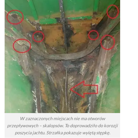
W zaznaczonych miejscach nie ma otworów
przepływowych – skalopsów. To doprowadziło do korozji
poszycia jachtu. Strzałka pokazuje wyiętą stępkę.