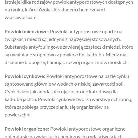
Istnieje kilka rodzajów powłok antyporostowych dostępnych
na rynku, które różnią się składem chemicznym i
właściwościami.
Powłoki miedziowe:
Powłoki antyporostowe oparte na
związkach miedzi są jednymi z najczęściej stosowanych.
Substancje antyfoulingowe zawierają cząsteczki miedzi, które
są uwalniane stopniowo z powierzchni kadłuba. Miedź ma
działanie biobójcze, hamując rozwój organizmów morskich.
Powłoki cynkowe:
Powłoki antyporostowe na bazie cynku
są stosowane głównie w wodach o niskiej zawartości soli.
Cynk działa jak
anoda
, oferując ochronę katodową dla
kadłuba jachtu. Powłoki cynkowe tworzą warstwę ochronną,
która zapobiega przyczepianiu się organizmów na
powierzchni.
Powłoki organiczne:
Powłoki antyporostowe organiczne
opierają się na związkach chemicznych o właściwościach