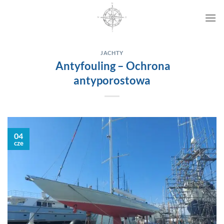
Przewiń
do
zawartości
JACHTY
Antyfouling – Ochrona
antyporostowa
04
cze