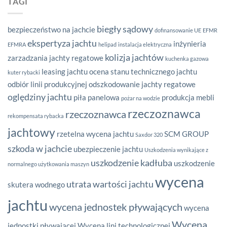
TAGI
biegły sądowy
bezpieczeństwo na jachcie
dofinansowanie UE
EFMR
ekspertyza jachtu
inżynieria
EFMRA
helipad
instalacja elektryczna
kolizja jachtów
zarzadzania
jachty regatowe
kuchenka gazowa
leasing jachtu
ocena stanu technicznego jachtu
kuter rybacki
odbiór linii produkcyjnej
odszkodowanie jachty regatowe
oględziny jachtu
piła panelowa
produkcja mebli
pożar na wodzie
rzeczoznawca
rzeczoznawca
rekompensata rybacka
jachtowy
rzetelna wycena jachtu
SCM GROUP
Saxdor 320
szkoda w jachcie
ubezpieczenie jachtu
Uszkodzenia wynikające z
uszkodzenie kadłuba
uszkodzenie
normalnego użytkowania maszyn
wycena
utrata wartości jachtu
skutera wodnego
jachtu
wycena jednostek pływających
wycena
Wycena
jednostki pływającej
Wycena lini technologicznej