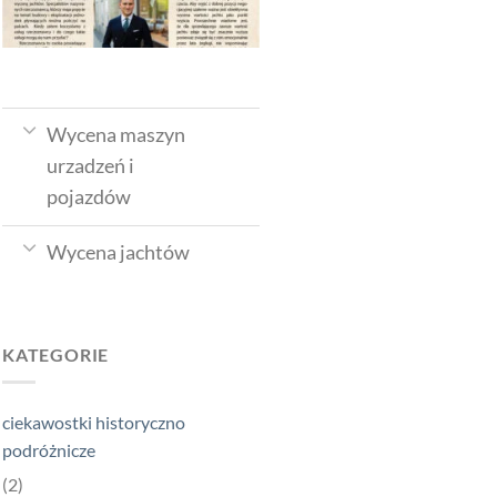
Wycena maszyn
urzadzeń i
pojazdów
Wycena jachtów
KATEGORIE
ciekawostki historyczno
podróżnicze
(2)