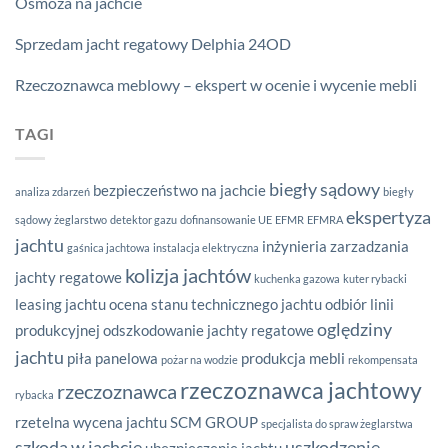
Osmoza na jachcie
Sprzedam jacht regatowy Delphia 24OD
Rzeczoznawca meblowy – ekspert w ocenie i wycenie mebli
TAGI
biegły sądowy
bezpieczeństwo na jachcie
analiza zdarzeń
biegły
ekspertyza
sądowy żeglarstwo
detektor gazu
dofinansowanie UE
EFMR
EFMRA
jachtu
inżynieria zarzadzania
gaśnica jachtowa
instalacja elektryczna
kolizja jachtów
jachty regatowe
kuchenka gazowa
kuter rybacki
leasing jachtu
ocena stanu technicznego jachtu
odbiór linii
oględziny
produkcyjnej
odszkodowanie jachty regatowe
jachtu
piła panelowa
produkcja mebli
pożar na wodzie
rekompensata
rzeczoznawca jachtowy
rzeczoznawca
rybacka
rzetelna wycena jachtu
SCM GROUP
specjalista do spraw żeglarstwa
szkoda w jachcie
uszkodzenie
ubezpieczenie jachtu