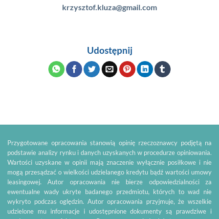
krzysztof.kluza@gmail.com
Udostępnij
Przygotowane opracowania stanowią opinię rzeczoznawcy podjętą na
podstawie analizy rynku i danych uzyskanych w procedurze opiniowania.
Wartości uzyskane w opinii mają znaczenie wyłącznie posiłkowe i nie
mogą przesądzać o wielkości udzielanego kredytu bądź wartości umowy
leasingowej. Autor opracowania nie bierze odpowiedzialności za
ewentualne wady ukryte badanego przedmiotu, których to wad nie
wykryto podczas oględzin. Autor opracowania przyjmuje, że wszelkie
udzielone mu informacje i udostępnione dokumenty są prawdziwe i