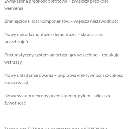
Zwiększona prędkość obrotowa – zwiększa prędkość
wiercenia
Zmniejszona ilość komponentów – większa niezawodność
Nowy metoda montażu/ demontażu – skraca czas
przezbrojeń
Pneumatyczny system amortyzujący wrzeciono – redukuje
wstrząsy
Nowy układ smarowania – poprawia efektywność i szybkość
konserwacji
Nowy system ochrony przed kurzem, pyłem – większa
żywotność
Technologa ROAX była opatentowana od 2012r jako