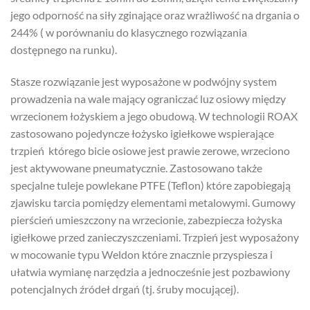
jego odporność na siły zginające oraz wrażliwość na drgania o
244% ( w porównaniu do klasycznego rozwiązania
dostępnego na runku).
Stasze rozwiązanie jest wyposażone w podwójny system
prowadzenia na wale mający ograniczać luz osiowy między
wrzecionem łożyskiem a jego obudową. W technologii ROAX
zastosowano pojedyncze łożysko igiełkowe wspierające
trzpień którego bicie osiowe jest prawie zerowe, wrzeciono
jest aktywowane pneumatycznie. Zastosowano także
specjalne tuleje powlekane PTFE (Teflon) które zapobiegają
zjawisku tarcia pomiędzy elementami metalowymi. Gumowy
pierścień umieszczony na wrzecionie, zabezpiecza łożyska
igiełkowe przed zanieczyszczeniami. Trzpień jest wyposażony
w mocowanie typu Weldon które znacznie przyspiesza i
ułatwia wymianę narzędzia a jednocześnie jest pozbawiony
potencjalnych źródeł drgań (tj. śruby mocującej).