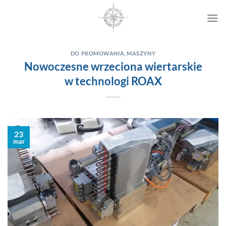
Przewiń
do
zawartości
DO PROMOWANIA
,
MASZYNY
Nowoczesne wrzeciona wiertarskie
w technologi ROAX
23
mar