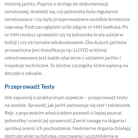
historię jachtu. Poproś o dostęp do dokumentacji
serwisowej, dowiedz się, czy jednostka była regularnie
serwisowana i czy były przeprowadzane wszelkie konieczne
naprawy. Podczas oględzin zrób zdjęcie nr HIN kadłuba. Po
nr HIN możesz sprawdzić czy ta jednostka brała udział w
kolizji i czy otrzymała odszkodowanie. Dla dużych jachtów
prowadzona jest klasyfikacja np. LLOYD w której
odnotowywane jest każde zdarzenie z udziałem jachtu i
inspekcje techniczne. To istotne szczegóły, które wpłyną na
decyzje o zakupie.
Przeprowadź Testy
Nie zapomnij o praktycznym aspekcie – przeprowadź testy
na wodzie. Sprawdź, jak jacht zachowuje się ster i takielunek.
Rejs z poprzednim właścicielem pozwoli ci lepiej poznać
jednostkę i ocenić jej sprawność.Zwróć uwagę na drgania i
spróbuj ocenić ich pochodzenie. Nadmierne drgania działają
destrukcyjnie na łożyska, mocowania i uszczelnienia w