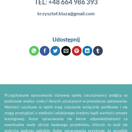
TEL:
+48 664 986 393
krzysztof.kluza@gmail.com
Udostępnij
Przygotowane opracowania stanowią opinię rzeczoznawcy podjętą na
podstawie analizy rynku i danych uzyskanych w procedurze opiniowania.
Wartości uzyskane w opinii mają znaczenie wyłącznie posiłkowe i nie
mogą przesądzać o wielkości udzielanego kredytu bądź wartości umowy
leasingowej. Autor opracowania nie bierze odpowiedzialności za
ewentualne wady ukryte badanego przedmiotu, których to wad nie
wykryto podczas oględzin. Autor opracowania przyjmuje, że wszelkie