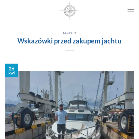
Przewiń
do
zawartości
JACHTY
Wskazówki przed zakupem jachtu
26
kwi