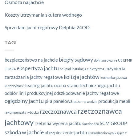
Osmoza na jachcie
Koszty utrzymania skutera wodnego
Sprzedam jacht regatowy Delphia 24OD
TAGI
biegły sądowy
bezpieczeństwo na jachcie
dofinansowanie UE
EFMR
ekspertyza jachtu
inżynieria
EFMRA
helipad
instalacja elektryczna
kolizja jachtów
zarzadzania
jachty regatowe
kuchenka gazowa
leasing jachtu
ocena stanu technicznego jachtu
kuter rybacki
odbiór linii produkcyjnej
odszkodowanie jachty regatowe
oględziny jachtu
piła panelowa
produkcja mebli
pożar na wodzie
rzeczoznawca
rzeczoznawca
rekompensata rybacka
jachtowy
rzetelna wycena jachtu
SCM GROUP
Saxdor 320
szkoda w jachcie
ubezpieczenie jachtu
Uszkodzenia wynikające z