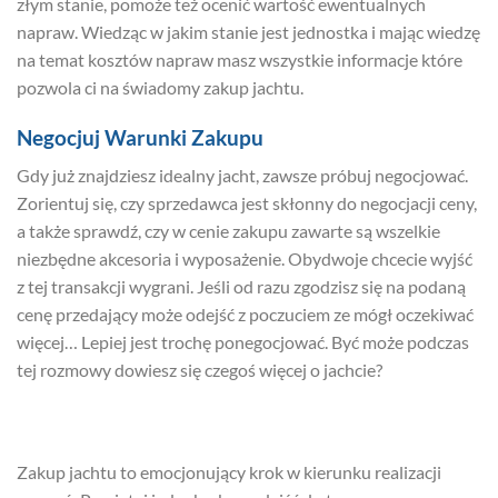
złym stanie, pomoże też ocenić wartość ewentualnych
napraw. Wiedząc w jakim stanie jest jednostka i mając wiedzę
na temat kosztów napraw masz wszystkie informacje które
pozwola ci na świadomy zakup jachtu.
Negocjuj Warunki Zakupu
Gdy już znajdziesz idealny jacht, zawsze próbuj negocjować.
Zorientuj się, czy sprzedawca jest skłonny do negocjacji ceny,
a także sprawdź, czy w cenie zakupu zawarte są wszelkie
niezbędne akcesoria i wyposażenie. Obydwoje chcecie wyjść
z tej transakcji wygrani. Jeśli od razu zgodzisz się na podaną
cenę przedający może odejść z poczuciem ze mógł oczekiwać
więcej… Lepiej jest trochę ponegocjować. Być może podczas
tej rozmowy dowiesz się czegoś więcej o jachcie?
Zakup jachtu to emocjonujący krok w kierunku realizacji