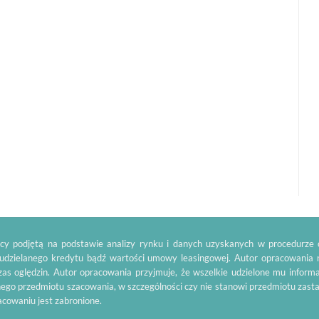
y podjętą na podstawie analizy rynku i danych uzyskanych w procedurze o
 udzielanego kredytu bądź wartości umowy leasingowej. Autor opracowania 
as oględzin. Autor opracowania przyjmuje, że wszelkie udzielone mu inform
ego przedmiotu szacowania, w szczególności czy nie stanowi przedmiotu zas
racowaniu jest zabronione.