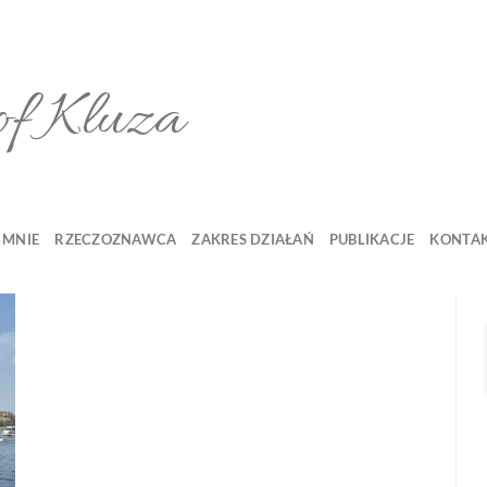
of Kluza
 MNIE
RZECZOZNAWCA
ZAKRES DZIAŁAŃ
PUBLIKACJE
KONTA