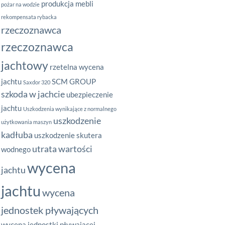
produkcja mebli
pożar na wodzie
rekompensata rybacka
rzeczoznawca
rzeczoznawca
jachtowy
rzetelna wycena
jachtu
SCM GROUP
Saxdor 320
szkoda w jachcie
ubezpieczenie
jachtu
Uszkodzenia wynikające z normalnego
uszkodzenie
użytkowania maszyn
kadłuba
uszkodzenie skutera
utrata wartości
wodnego
wycena
jachtu
jachtu
wycena
jednostek pływających
wycena jednostki pływającej