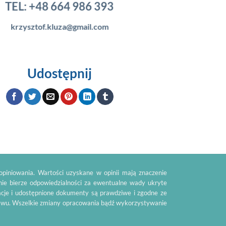
TEL:
+48 664 986 393
krzysztof.kluza@gmail.com
Udostępnij
piniowania. Wartości uzyskane w opinii mają znaczenie
nie bierze odpowiedzialności za ewentualne wady ukryte
acje i udostępnione dokumenty są prawdziwe i zgodne ze
tawu. Wszelkie zmiany opracowania bądź wykorzystywanie