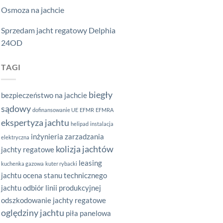
Osmoza na jachcie
Sprzedam jacht regatowy Delphia
24OD
TAGI
biegły
bezpieczeństwo na jachcie
sądowy
dofinansowanie UE
EFMR
EFMRA
ekspertyza jachtu
helipad
instalacja
inżynieria zarzadzania
elektryczna
kolizja jachtów
jachty regatowe
leasing
kuchenka gazowa
kuter rybacki
jachtu
ocena stanu technicznego
jachtu
odbiór linii produkcyjnej
odszkodowanie jachty regatowe
oględziny jachtu
piła panelowa