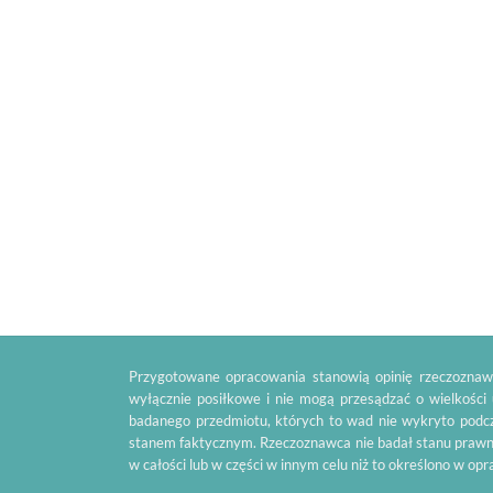
Przygotowane opracowania stanowią opinię rzeczoznawc
wyłącznie posiłkowe i nie mogą przesądzać o wielkości
badanego przedmiotu, których to wad nie wykryto podcz
stanem faktycznym. Rzeczoznawca nie badał stanu prawn
w całości lub w części w innym celu niż to określono w op