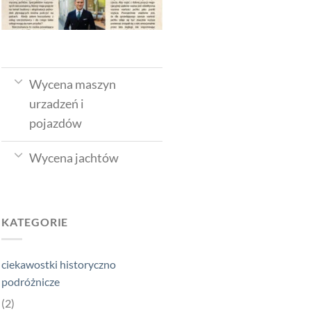
Wycena maszyn
urzadzeń i
pojazdów
Wycena jachtów
KATEGORIE
ciekawostki historyczno
podróżnicze
(2)