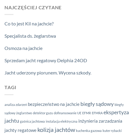
NAJCZĘŚCIEJ CZYTANE
Co to jest Kil na jachcie?
Specjalista ds. żeglarstwa
Osmoza na jachcie
Sprzedam jacht regatowy Delphia 24OD
Jacht uderzony piorunem. Wycena szkody.
TAGI
biegły sądowy
bezpieczeństwo na jachcie
analiza zdarzeń
biegły
ekspertyza
sądowy żeglarstwo
detektor gazu
dofinansowanie UE
EFMR
EFMRA
jachtu
inżynieria zarzadzania
gaśnica jachtowa
instalacja elektryczna
kolizja jachtów
jachty regatowe
kuchenka gazowa
kuter rybacki