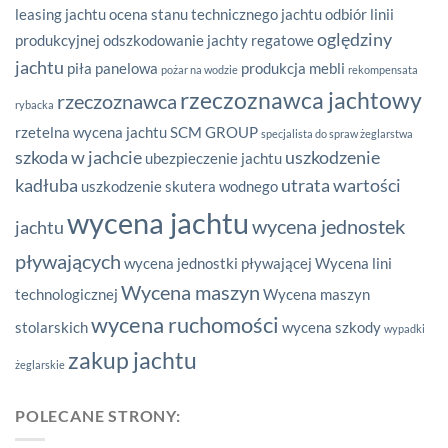
leasing jachtu
ocena stanu technicznego jachtu
odbiór linii
oględziny
produkcyjnej
odszkodowanie jachty regatowe
jachtu
piła panelowa
produkcja mebli
pożar na wodzie
rekompensata
rzeczoznawca jachtowy
rzeczoznawca
rybacka
rzetelna wycena jachtu
SCM GROUP
specjalista do spraw żeglarstwa
szkoda w jachcie
uszkodzenie
ubezpieczenie jachtu
kadłuba
utrata wartości
uszkodzenie skutera wodnego
wycena jachtu
wycena jednostek
jachtu
pływających
wycena jednostki pływającej
Wycena lini
Wycena maszyn
technologicznej
Wycena maszyn
wycena ruchomości
stolarskich
wycena szkody
wypadki
zakup jachtu
żeglarskie
POLECANE STRONY: