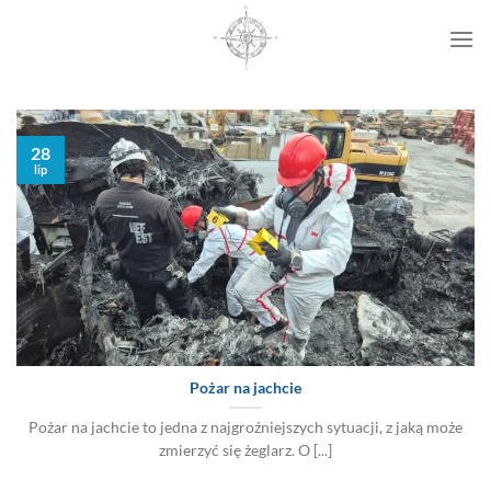
Przewiń
do
zawartości
28
lip
Pożar na jachcie
Pożar na jachcie to jedna z najgroźniejszych sytuacji, z jaką może
zmierzyć się żeglarz. O [...]