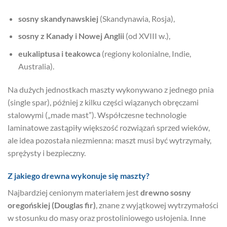
sosny skandynawskiej
(Skandynawia, Rosja),
sosny z Kanady i Nowej Anglii
(od XVIII w.),
eukaliptusa i teakowca
(regiony kolonialne, Indie,
Australia).
Na dużych jednostkach maszty wykonywano z jednego pnia
(single spar), później z kilku części wiązanych obręczami
stalowymi („made mast”). Współczesne technologie
laminatowe zastąpiły większość rozwiązań sprzed wieków,
ale idea pozostała niezmienna: maszt musi być wytrzymały,
sprężysty i bezpieczny.
Z jakiego drewna wykonuje się maszty?
Najbardziej cenionym materiałem jest
drewno sosny
oregońskiej (Douglas fir)
, znane z wyjątkowej wytrzymałości
w stosunku do masy oraz prostoliniowego usłojenia. Inne