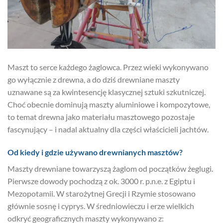
Maszt to serce każdego żaglowca. Przez wieki wykonywano
go wyłącznie z drewna, a do dziś drewniane maszty
uznawane są za kwintesencję klasycznej sztuki szkutniczej.
Choć obecnie dominują maszty aluminiowe i kompozytowe,
to temat drewna jako materiału masztowego pozostaje
fascynujący – i nadal aktualny dla części właścicieli jachtów.
Od kiedy i gdzie używano drewnianych masztów?
Maszty drewniane towarzyszą żaglom od początków żeglugi.
Pierwsze dowody pochodzą z ok. 3000 r. p.n.e. z Egiptu i
Mezopotamii. W starożytnej Grecji i Rzymie stosowano
głównie sosnę i cyprys. W średniowieczu i erze wielkich
odkryć geograficznych maszty wykonywano z: