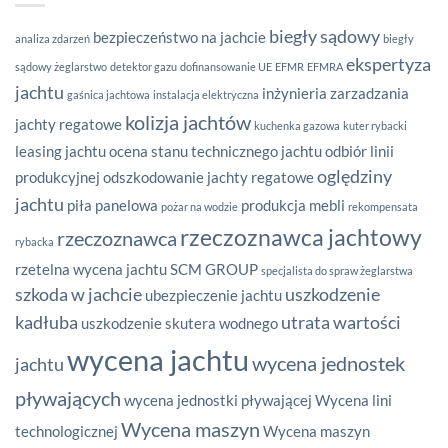
biegły sądowy
bezpieczeństwo na jachcie
analiza zdarzeń
biegły
ekspertyza
sądowy żeglarstwo
detektor gazu
dofinansowanie UE
EFMR
EFMRA
jachtu
inżynieria zarzadzania
gaśnica jachtowa
instalacja elektryczna
kolizja jachtów
jachty regatowe
kuchenka gazowa
kuter rybacki
leasing jachtu
ocena stanu technicznego jachtu
odbiór linii
oględziny
produkcyjnej
odszkodowanie jachty regatowe
jachtu
piła panelowa
produkcja mebli
pożar na wodzie
rekompensata
rzeczoznawca jachtowy
rzeczoznawca
rybacka
rzetelna wycena jachtu
SCM GROUP
specjalista do spraw żeglarstwa
szkoda w jachcie
uszkodzenie
ubezpieczenie jachtu
kadłuba
utrata wartości
uszkodzenie skutera wodnego
wycena jachtu
wycena jednostek
jachtu
pływających
wycena jednostki pływającej
Wycena lini
Wycena maszyn
technologicznej
Wycena maszyn