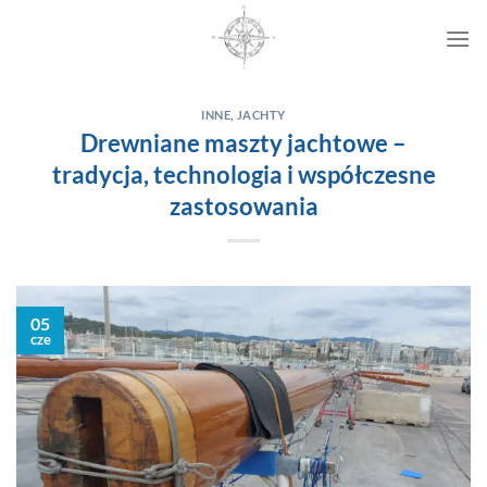
Przewiń
do
zawartości
INNE
,
JACHTY
Drewniane maszty jachtowe –
tradycja, technologia i współczesne
zastosowania
05
cze