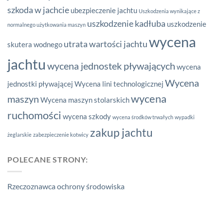
szkoda w jachcie
ubezpieczenie jachtu
Uszkodzenia wynikające z
uszkodzenie kadłuba
uszkodzenie
normalnego użytkowania maszyn
wycena
utrata wartości jachtu
skutera wodnego
jachtu
wycena jednostek pływających
wycena
Wycena
jednostki pływającej
Wycena lini technologicznej
wycena
maszyn
Wycena maszyn stolarskich
ruchomości
wycena szkody
wycena środków trwałych
wypadki
zakup jachtu
żeglarskie
zabezpieczenie kotwicy
POLECANE STRONY:
Rzeczoznawca ochrony środowiska