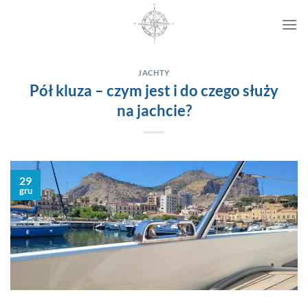
Przewiń
do
zawartości
JACHTY
Pół kluza – czym jest i do czego służy
na jachcie?
29
gru