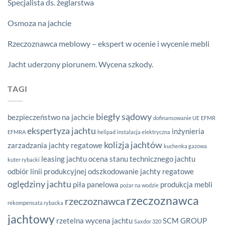
Specjalista ds. żeglarstwa
Osmoza na jachcie
Rzeczoznawca meblowy – ekspert w ocenie i wycenie mebli
Jacht uderzony piorunem. Wycena szkody.
TAGI
biegły sądowy
bezpieczeństwo na jachcie
dofinansowanie UE
EFMR
ekspertyza jachtu
inżynieria
EFMRA
helipad
instalacja elektryczna
kolizja jachtów
zarzadzania
jachty regatowe
kuchenka gazowa
leasing jachtu
ocena stanu technicznego jachtu
kuter rybacki
odbiór linii produkcyjnej
odszkodowanie jachty regatowe
oględziny jachtu
piła panelowa
produkcja mebli
pożar na wodzie
rzeczoznawca
rzeczoznawca
rekompensata rybacka
jachtowy
rzetelna wycena jachtu
SCM GROUP
Saxdor 320