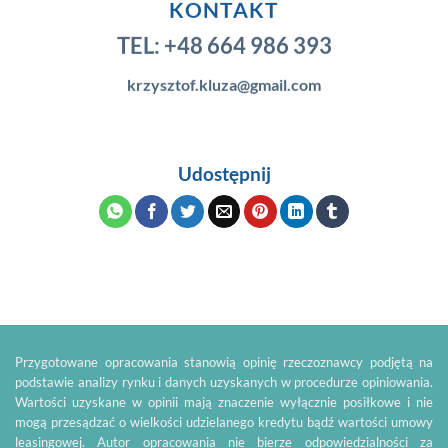
KONTAKT
TEL:
+48 664 986 393
krzysztof.kluza@gmail.com
Udostępnij
Przygotowane opracowania stanowią opinię rzeczoznawcy podjętą na
podstawie analizy rynku i danych uzyskanych w procedurze opiniowania.
Wartości uzyskane w opinii mają znaczenie wyłącznie posiłkowe i nie
mogą przesądzać o wielkości udzielanego kredytu bądź wartości umowy
leasingowej. Autor opracowania nie bierze odpowiedzialności za