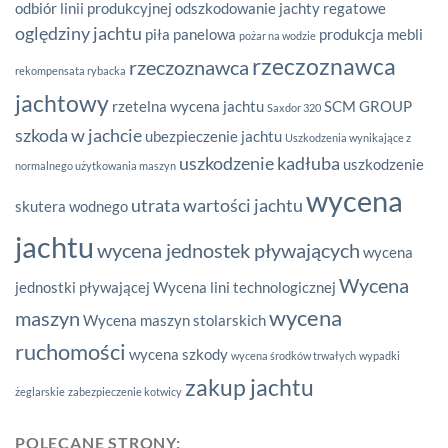
odbiór linii produkcyjnej
odszkodowanie jachty regatowe
oględziny jachtu
piła panelowa
produkcja mebli
pożar na wodzie
rzeczoznawca
rzeczoznawca
rekompensata rybacka
jachtowy
rzetelna wycena jachtu
SCM GROUP
Saxdor 320
szkoda w jachcie
ubezpieczenie jachtu
Uszkodzenia wynikające z
uszkodzenie kadłuba
uszkodzenie
normalnego użytkowania maszyn
wycena
utrata wartości jachtu
skutera wodnego
jachtu
wycena jednostek pływających
wycena
Wycena
jednostki pływającej
Wycena lini technologicznej
wycena
maszyn
Wycena maszyn stolarskich
ruchomości
wycena szkody
wycena środków trwałych
wypadki
zakup jachtu
żeglarskie
zabezpieczenie kotwicy
POLECANE STRONY: