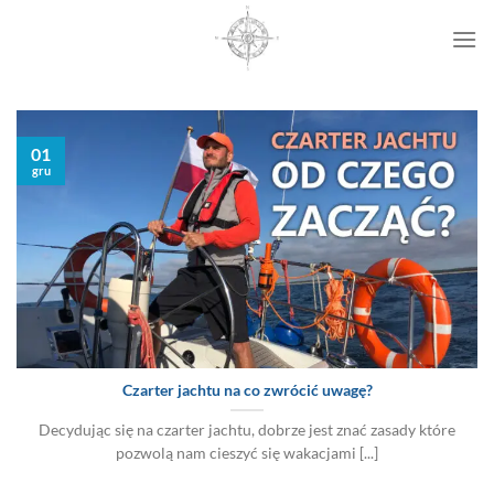
Przewiń
do
zawartości
01
gru
Czarter jachtu na co zwrócić uwagę?
Decydując się na czarter jachtu, dobrze jest znać zasady które
pozwolą nam cieszyć się wakacjami [...]