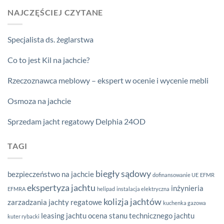
NAJCZĘŚCIEJ CZYTANE
Specjalista ds. żeglarstwa
Co to jest Kil na jachcie?
Rzeczoznawca meblowy – ekspert w ocenie i wycenie mebli
Osmoza na jachcie
Sprzedam jacht regatowy Delphia 24OD
TAGI
biegły sądowy
bezpieczeństwo na jachcie
dofinansowanie UE
EFMR
ekspertyza jachtu
inżynieria
EFMRA
helipad
instalacja elektryczna
kolizja jachtów
zarzadzania
jachty regatowe
kuchenka gazowa
leasing jachtu
ocena stanu technicznego jachtu
kuter rybacki