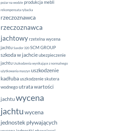
produkcja mebli
pożar na wodzie
rekompensata rybacka
rzeczoznawca
rzeczoznawca
jachtowy
rzetelna wycena
jachtu
SCM GROUP
Saxdor 320
szkoda w jachcie
ubezpieczenie
jachtu
Uszkodzenia wynikające z normalnego
uszkodzenie
użytkowania maszyn
kadłuba
uszkodzenie skutera
utrata wartości
wodnego
wycena
jachtu
jachtu
wycena
jednostek pływających
wycena jednostki pływającej