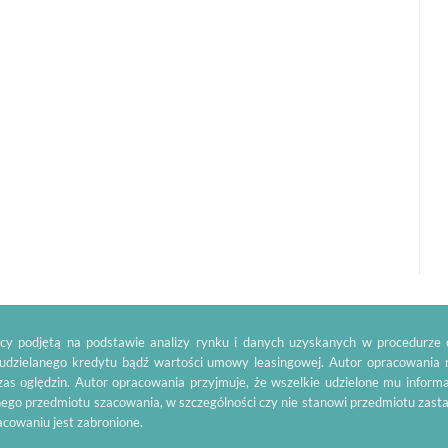
y podjętą na podstawie analizy rynku i danych uzyskanych w procedurze o
 udzielanego kredytu bądź wartości umowy leasingowej. Autor opracowania 
as oględzin. Autor opracowania przyjmuje, że wszelkie udzielone mu inform
ego przedmiotu szacowania, w szczególności czy nie stanowi przedmiotu zas
racowaniu jest zabronione.