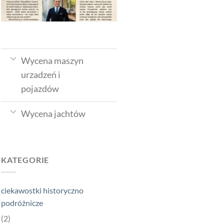
Wycena maszyn
urzadzeń i
pojazdów
Wycena jachtów
KATEGORIE
ciekawostki historyczno
podróżnicze
(2)