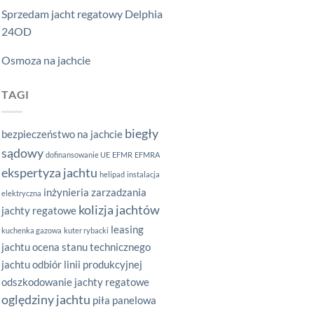
Sprzedam jacht regatowy Delphia
24OD
Osmoza na jachcie
TAGI
biegły
bezpieczeństwo na jachcie
sądowy
dofinansowanie UE
EFMR
EFMRA
ekspertyza jachtu
helipad
instalacja
inżynieria zarzadzania
elektryczna
kolizja jachtów
jachty regatowe
leasing
kuchenka gazowa
kuter rybacki
jachtu
ocena stanu technicznego
jachtu
odbiór linii produkcyjnej
odszkodowanie jachty regatowe
oględziny jachtu
piła panelowa