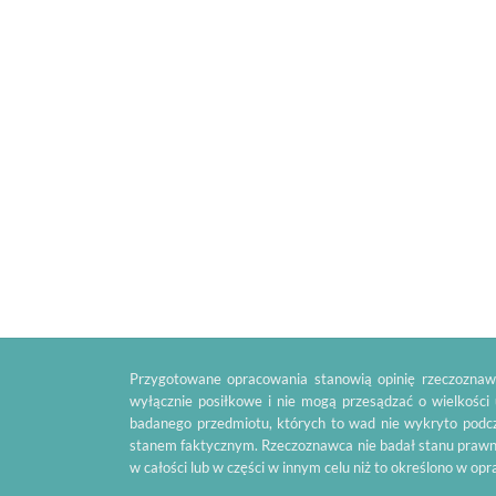
Przygotowane opracowania stanowią opinię rzeczoznawc
wyłącznie posiłkowe i nie mogą przesądzać o wielkości
badanego przedmiotu, których to wad nie wykryto podcz
stanem faktycznym. Rzeczoznawca nie badał stanu prawn
w całości lub w części w innym celu niż to określono w op