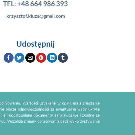
TEL:
+48 664 986 393
krzysztof.kluza@gmail.com
Udostępnij
piniowania. Wartości uzyskane w opinii mają znaczenie
nie bierze odpowiedzialności za ewentualne wady ukryte
acje i udostępnione dokumenty są prawdziwe i zgodne ze
tawu. Wszelkie zmiany opracowania bądź wykorzystywanie