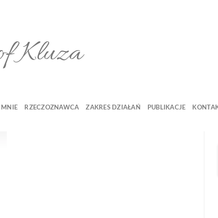
of Kluza
 MNIE
RZECZOZNAWCA
ZAKRES DZIAŁAŃ
PUBLIKACJE
KONTA