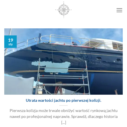
Przewiń
do
zawartości
19
sty
Utrata wartości jachtu po pierwszej kolizji.
Pierwsza kolizja może trwale obniżyć wartość rynkową jachtu
nawet po profesjonalnej naprawie. Sprawdź, dlaczego historia
[...]