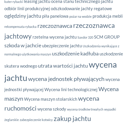
leasing jachtu
ocena stanu technicznego jachtu
kuter rybacki
odbiór linii produkcyjnej
odszkodowanie jachty regatowe
oględziny jachtu
piła panelowa
produkcja mebli
pożar na wodzie
rzeczoznawca
rzeczoznawca
rekompensata rybacka
jachtowy
rzetelna wycena jachtu
SCM GROUP
Saxdor 320
szkoda w jachcie
ubezpieczenie jachtu
Uszkodzenia wynikające z
uszkodzenie kadłuba
uszkodzenie
normalnego użytkowania maszyn
wycena
utrata wartości jachtu
skutera wodnego
jachtu
wycena jednostek pływających
wycena
Wycena
jednostki pływającej
Wycena lini technologicznej
wycena
maszyn
Wycena maszyn stolarskich
ruchomości
wycena szkody
wycena środków trwałych
wypadki
zakup jachtu
żeglarskie
zabezpieczenie kotwicy