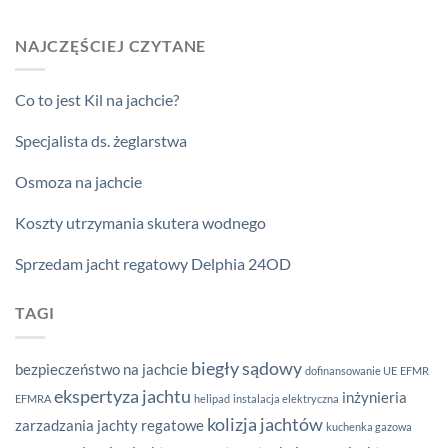
NAJCZĘŚCIEJ CZYTANE
Co to jest Kil na jachcie?
Specjalista ds. żeglarstwa
Osmoza na jachcie
Koszty utrzymania skutera wodnego
Sprzedam jacht regatowy Delphia 24OD
TAGI
biegły sądowy
bezpieczeństwo na jachcie
dofinansowanie UE
EFMR
ekspertyza jachtu
inżynieria
EFMRA
helipad
instalacja elektryczna
kolizja jachtów
zarzadzania
jachty regatowe
kuchenka gazowa