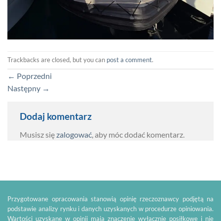
Trackbacks are closed, but you can
post a comment
.
←
Poprzedni
Następny
→
Dodaj komentarz
Musisz się
zalogować
, aby móc dodać komentarz.
Przygotowane opracowania stanowią opinię rzeczoznawcy podjętą na
podstawie analizy rynku i danych uzyskanych w procedurze opiniowania.
Wartości uzyskane w opinii mają znaczenie wyłącznie posiłkowe i nie