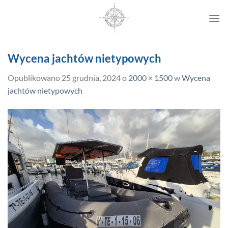
Przewiń
do
zawartości
Wycena jachtów nietypowych
Opublikowano
25 grudnia, 2024
o
2000 × 1500
w
Wycena
jachtów nietypowych