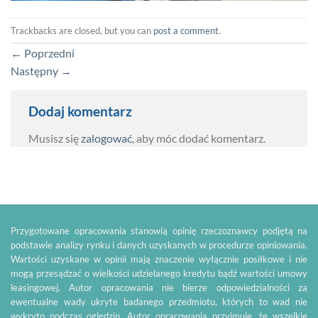
Trackbacks are closed, but you can
post a comment
.
←
Poprzedni
Następny
→
Dodaj komentarz
Musisz się
zalogować
, aby móc dodać komentarz.
Przygotowane opracowania stanowią opinię rzeczoznawcy podjętą na
podstawie analizy rynku i danych uzyskanych w procedurze opiniowania.
Wartości uzyskane w opinii mają znaczenie wyłącznie posiłkowe i nie
mogą przesądzać o wielkości udzielanego kredytu bądź wartości umowy
leasingowej. Autor opracowania nie bierze odpowiedzialności za
ewentualne wady ukryte badanego przedmiotu, których to wad nie
wykryto podczas oględzin. Autor opracowania przyjmuje, że wszelkie