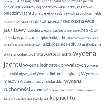
leasing jachtu
ocena stanu technicznego jachtu
kuter rybacki
odbiór linii produkcyjnej
odszkodowanie jachty regatowe
oględziny jachtu
piła panelowa
produkcja mebli
pożar na wodzie
rzeczoznawca
rzeczoznawca
rekompensata rybacka
jachtowy
rzetelna wycena jachtu
SCM GROUP
Saxdor 320
szkoda w jachcie
ubezpieczenie jachtu
Uszkodzenia wynikające z
uszkodzenie kadłuba
uszkodzenie
normalnego użytkowania maszyn
wycena
utrata wartości jachtu
skutera wodnego
jachtu
wycena jednostek pływających
wycena
Wycena
jednostki pływającej
Wycena lini technologicznej
wycena
maszyn
Wycena maszyn stolarskich
ruchomości
wycena szkody
wycena środków trwałych
wypadki
zakup jachtu
żeglarskie
zabezpieczenie kotwicy