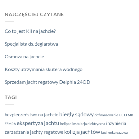
NAJCZĘŚCIEJ CZYTANE
Co to jest Kil na jachcie?
Specjalista ds. żeglarstwa
Osmoza na jachcie
Koszty utrzymania skutera wodnego
Sprzedam jacht regatowy Delphia 24OD
TAGI
biegły sądowy
bezpieczeństwo na jachcie
dofinansowanie UE
EFMR
ekspertyza jachtu
inżynieria
EFMRA
helipad
instalacja elektryczna
kolizja jachtów
zarzadzania
jachty regatowe
kuchenka gazowa