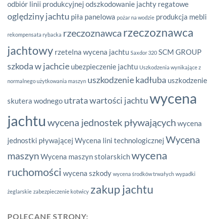
odbiór linii produkcyjnej
odszkodowanie jachty regatowe
oględziny jachtu
piła panelowa
produkcja mebli
pożar na wodzie
rzeczoznawca
rzeczoznawca
rekompensata rybacka
jachtowy
rzetelna wycena jachtu
SCM GROUP
Saxdor 320
szkoda w jachcie
ubezpieczenie jachtu
Uszkodzenia wynikające z
uszkodzenie kadłuba
uszkodzenie
normalnego użytkowania maszyn
wycena
utrata wartości jachtu
skutera wodnego
jachtu
wycena jednostek pływających
wycena
Wycena
jednostki pływającej
Wycena lini technologicznej
wycena
maszyn
Wycena maszyn stolarskich
ruchomości
wycena szkody
wycena środków trwałych
wypadki
zakup jachtu
żeglarskie
zabezpieczenie kotwicy
POLECANE STRONY: