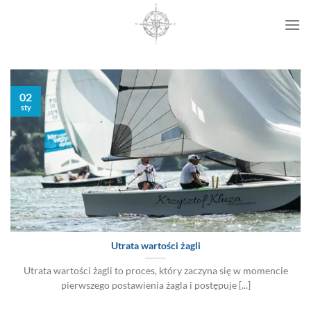
Przewiń
do
zawartości
02
sty
Utrata wartości żagli
Utrata wartości żagli to proces, który zaczyna się w momencie
pierwszego postawienia żagla i postępuje [...]