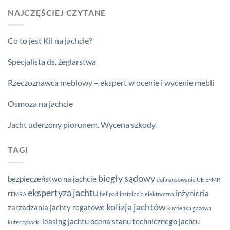
NAJCZĘŚCIEJ CZYTANE
Co to jest Kil na jachcie?
Specjalista ds. żeglarstwa
Rzeczoznawca meblowy – ekspert w ocenie i wycenie mebli
Osmoza na jachcie
Jacht uderzony piorunem. Wycena szkody.
TAGI
biegły sądowy
bezpieczeństwo na jachcie
dofinansowanie UE
EFMR
ekspertyza jachtu
inżynieria
EFMRA
helipad
instalacja elektryczna
kolizja jachtów
zarzadzania
jachty regatowe
kuchenka gazowa
leasing jachtu
ocena stanu technicznego jachtu
kuter rybacki