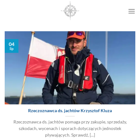
Przewiń
do
zawartości
04
lip
Rzeczoznawca ds. jachtów Krzysztof Kluza
Rzeczoznawca ds. jachtów pomaga przy zakupie, sprzedaży,
szkodach, wycenach i sporach dotyczących jednostek
pływających. Sprawdź, [...]