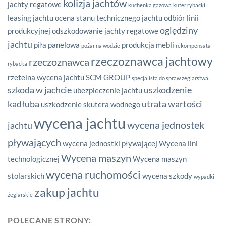
kolizja jachtów
jachty regatowe
kuchenka gazowa
kuter rybacki
leasing jachtu
ocena stanu technicznego jachtu
odbiór linii
oględziny
produkcyjnej
odszkodowanie jachty regatowe
jachtu
piła panelowa
produkcja mebli
pożar na wodzie
rekompensata
rzeczoznawca jachtowy
rzeczoznawca
rybacka
rzetelna wycena jachtu
SCM GROUP
specjalista do spraw żeglarstwa
szkoda w jachcie
uszkodzenie
ubezpieczenie jachtu
kadłuba
utrata wartości
uszkodzenie skutera wodnego
wycena jachtu
wycena jednostek
jachtu
pływających
wycena jednostki pływającej
Wycena lini
Wycena maszyn
technologicznej
Wycena maszyn
wycena ruchomości
stolarskich
wycena szkody
wypadki
zakup jachtu
żeglarskie
POLECANE STRONY: