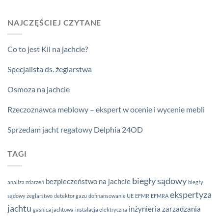
NAJCZĘŚCIEJ CZYTANE
Co to jest Kil na jachcie?
Specjalista ds. żeglarstwa
Osmoza na jachcie
Rzeczoznawca meblowy – ekspert w ocenie i wycenie mebli
Sprzedam jacht regatowy Delphia 24OD
TAGI
biegły sądowy
bezpieczeństwo na jachcie
analiza zdarzeń
biegły
ekspertyza
sądowy żeglarstwo
detektor gazu
dofinansowanie UE
EFMR
EFMRA
jachtu
inżynieria zarzadzania
gaśnica jachtowa
instalacja elektryczna