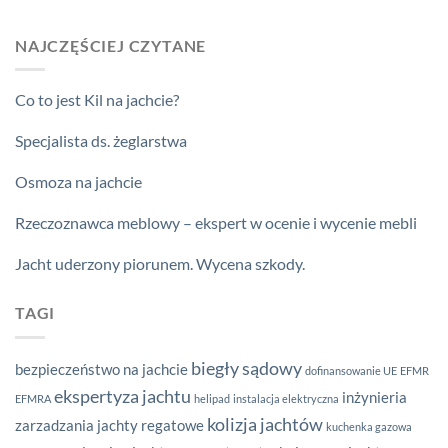
NAJCZĘŚCIEJ CZYTANE
Co to jest Kil na jachcie?
Specjalista ds. żeglarstwa
Osmoza na jachcie
Rzeczoznawca meblowy – ekspert w ocenie i wycenie mebli
Jacht uderzony piorunem. Wycena szkody.
TAGI
biegły sądowy
bezpieczeństwo na jachcie
dofinansowanie UE
EFMR
ekspertyza jachtu
inżynieria
EFMRA
helipad
instalacja elektryczna
kolizja jachtów
zarzadzania
jachty regatowe
kuchenka gazowa