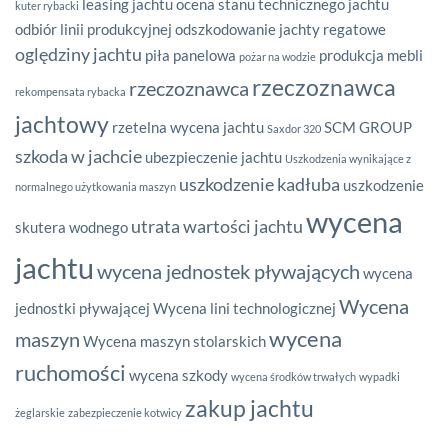
leasing jachtu
ocena stanu technicznego jachtu
kuter rybacki
odbiór linii produkcyjnej
odszkodowanie jachty regatowe
oględziny jachtu
piła panelowa
produkcja mebli
pożar na wodzie
rzeczoznawca
rzeczoznawca
rekompensata rybacka
jachtowy
rzetelna wycena jachtu
SCM GROUP
Saxdor 320
szkoda w jachcie
ubezpieczenie jachtu
Uszkodzenia wynikające z
uszkodzenie kadłuba
uszkodzenie
normalnego użytkowania maszyn
wycena
utrata wartości jachtu
skutera wodnego
jachtu
wycena jednostek pływających
wycena
Wycena
jednostki pływającej
Wycena lini technologicznej
wycena
maszyn
Wycena maszyn stolarskich
ruchomości
wycena szkody
wycena środków trwałych
wypadki
zakup jachtu
żeglarskie
zabezpieczenie kotwicy