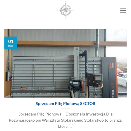
Przewiń
do
zawartości
01
mar
Sprzedam Piłę Pionową SECTOR
Sprzedam Piłę Pionową – Doskonała Inwestycja Dla
Rozwijającego Się Warsztatu Stolarskiego Stolarstwo to branża,
która [...]