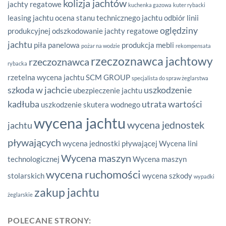
kolizja jachtów
jachty regatowe
kuchenka gazowa
kuter rybacki
leasing jachtu
ocena stanu technicznego jachtu
odbiór linii
oględziny
produkcyjnej
odszkodowanie jachty regatowe
jachtu
piła panelowa
produkcja mebli
pożar na wodzie
rekompensata
rzeczoznawca jachtowy
rzeczoznawca
rybacka
rzetelna wycena jachtu
SCM GROUP
specjalista do spraw żeglarstwa
szkoda w jachcie
uszkodzenie
ubezpieczenie jachtu
kadłuba
utrata wartości
uszkodzenie skutera wodnego
wycena jachtu
wycena jednostek
jachtu
pływających
wycena jednostki pływającej
Wycena lini
Wycena maszyn
technologicznej
Wycena maszyn
wycena ruchomości
stolarskich
wycena szkody
wypadki
zakup jachtu
żeglarskie
POLECANE STRONY: