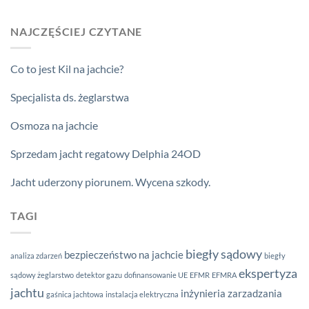
NAJCZĘŚCIEJ CZYTANE
Co to jest Kil na jachcie?
Specjalista ds. żeglarstwa
Osmoza na jachcie
Sprzedam jacht regatowy Delphia 24OD
Jacht uderzony piorunem. Wycena szkody.
TAGI
biegły sądowy
bezpieczeństwo na jachcie
analiza zdarzeń
biegły
ekspertyza
sądowy żeglarstwo
detektor gazu
dofinansowanie UE
EFMR
EFMRA
jachtu
inżynieria zarzadzania
gaśnica jachtowa
instalacja elektryczna