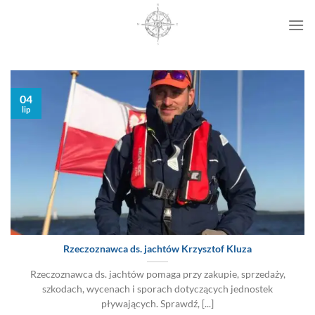
Przewiń
do
zawartości
04
lip
Rzeczoznawca ds. jachtów Krzysztof Kluza
Rzeczoznawca ds. jachtów pomaga przy zakupie, sprzedaży,
szkodach, wycenach i sporach dotyczących jednostek
pływających. Sprawdź, [...]