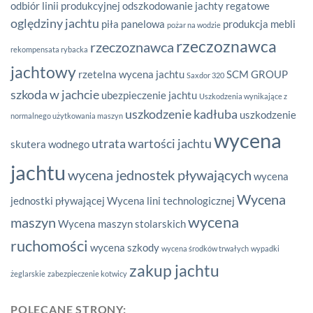
odbiór linii produkcyjnej
odszkodowanie jachty regatowe
oględziny jachtu
piła panelowa
produkcja mebli
pożar na wodzie
rzeczoznawca
rzeczoznawca
rekompensata rybacka
jachtowy
rzetelna wycena jachtu
SCM GROUP
Saxdor 320
szkoda w jachcie
ubezpieczenie jachtu
Uszkodzenia wynikające z
uszkodzenie kadłuba
uszkodzenie
normalnego użytkowania maszyn
wycena
utrata wartości jachtu
skutera wodnego
jachtu
wycena jednostek pływających
wycena
Wycena
jednostki pływającej
Wycena lini technologicznej
wycena
maszyn
Wycena maszyn stolarskich
ruchomości
wycena szkody
wycena środków trwałych
wypadki
zakup jachtu
żeglarskie
zabezpieczenie kotwicy
POLECANE STRONY: