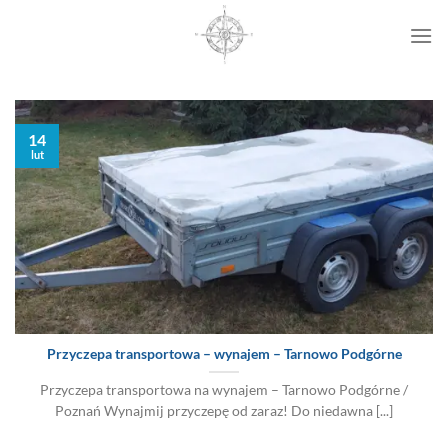
Przewiń
do
zawartości
14
lut
Przyczepa transportowa – wynajem – Tarnowo Podgórne
Przyczepa transportowa na wynajem – Tarnowo Podgórne /
Poznań Wynajmij przyczepę od zaraz! Do niedawna [...]