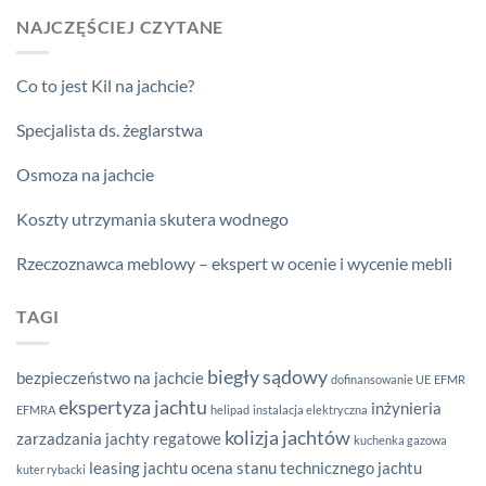
NAJCZĘŚCIEJ CZYTANE
Co to jest Kil na jachcie?
Specjalista ds. żeglarstwa
Osmoza na jachcie
Koszty utrzymania skutera wodnego
Rzeczoznawca meblowy – ekspert w ocenie i wycenie mebli
TAGI
biegły sądowy
bezpieczeństwo na jachcie
dofinansowanie UE
EFMR
ekspertyza jachtu
inżynieria
EFMRA
helipad
instalacja elektryczna
kolizja jachtów
zarzadzania
jachty regatowe
kuchenka gazowa
leasing jachtu
ocena stanu technicznego jachtu
kuter rybacki