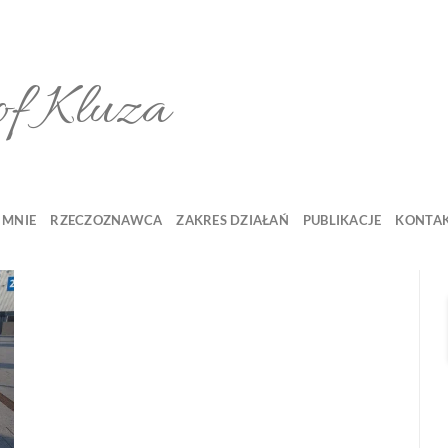
of Kluza
 MNIE
RZECZOZNAWCA
ZAKRES DZIAŁAŃ
PUBLIKACJE
KONTA