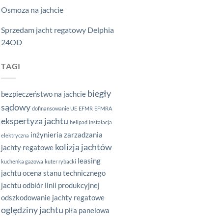
Osmoza na jachcie
Sprzedam jacht regatowy Delphia
24OD
TAGI
biegły
bezpieczeństwo na jachcie
sądowy
dofinansowanie UE
EFMR
EFMRA
ekspertyza jachtu
helipad
instalacja
inżynieria zarzadzania
elektryczna
kolizja jachtów
jachty regatowe
leasing
kuchenka gazowa
kuter rybacki
jachtu
ocena stanu technicznego
jachtu
odbiór linii produkcyjnej
odszkodowanie jachty regatowe
oględziny jachtu
piła panelowa