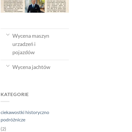
Wycena maszyn
urzadzeń i
pojazdów
Wycena jachtów
KATEGORIE
ciekawostki historyczno
podróżnicze
(2)