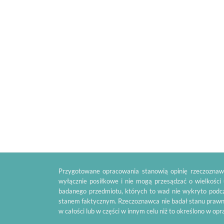
Przygotowane opracowania stanowią opinię rzeczoznawc
wyłącznie posiłkowe i nie mogą przesądzać o wielkości
badanego przedmiotu, których to wad nie wykryto podcz
stanem faktycznym. Rzeczoznawca nie badał stanu prawn
w całości lub w części w innym celu niż to określono w op