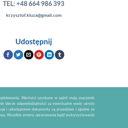
TEL:
+48 664 986 393
krzysztof.kluza@gmail.com
Udostępnij
piniowania. Wartości uzyskane w opinii mają znaczenie
nie bierze odpowiedzialności za ewentualne wady ukryte
acje i udostępnione dokumenty są prawdziwe i zgodne ze
tawu. Wszelkie zmiany opracowania bądź wykorzystywanie