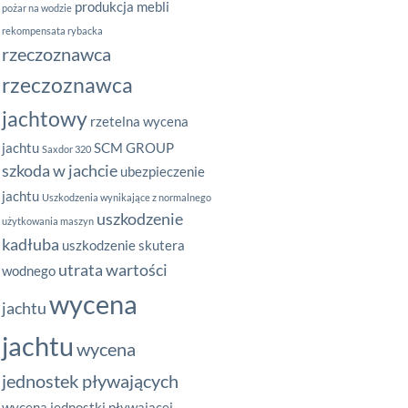
produkcja mebli
pożar na wodzie
rekompensata rybacka
rzeczoznawca
rzeczoznawca
jachtowy
rzetelna wycena
jachtu
SCM GROUP
Saxdor 320
szkoda w jachcie
ubezpieczenie
jachtu
Uszkodzenia wynikające z normalnego
uszkodzenie
użytkowania maszyn
kadłuba
uszkodzenie skutera
utrata wartości
wodnego
wycena
jachtu
jachtu
wycena
jednostek pływających
wycena jednostki pływającej