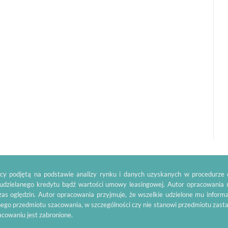
y podjętą na podstawie analizy rynku i danych uzyskanych w procedurze o
 udzielanego kredytu bądź wartości umowy leasingowej. Autor opracowania 
as oględzin. Autor opracowania przyjmuje, że wszelkie udzielone mu inform
ego przedmiotu szacowania, w szczególności czy nie stanowi przedmiotu zas
racowaniu jest zabronione.