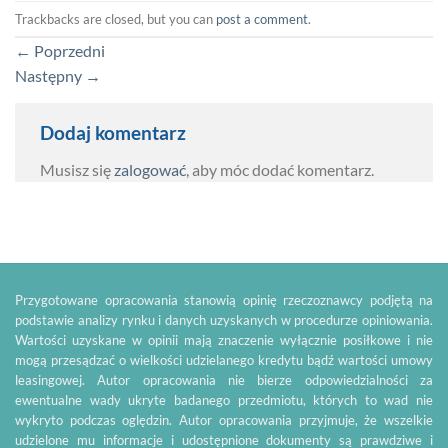
Trackbacks are closed, but you can
post a comment
.
←
Poprzedni
Następny
→
Dodaj komentarz
Musisz się
zalogować
, aby móc dodać komentarz.
Przygotowane opracowania stanowią opinię rzeczoznawcy podjętą na
podstawie analizy rynku i danych uzyskanych w procedurze opiniowania.
Wartości uzyskane w opinii mają znaczenie wyłącznie posiłkowe i nie
mogą przesądzać o wielkości udzielanego kredytu bądź wartości umowy
leasingowej. Autor opracowania nie bierze odpowiedzialności za
ewentualne wady ukryte badanego przedmiotu, których to wad nie
wykryto podczas oględzin. Autor opracowania przyjmuje, że wszelkie
udzielone mu informacje i udostępnione dokumenty są prawdziwe i