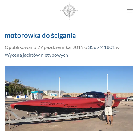
Przewiń
do
zawartości
motorówka do ścigania
Opublikowano
27 października, 2019
o
3569 × 1801
w
Wycena jachtów nietypowych