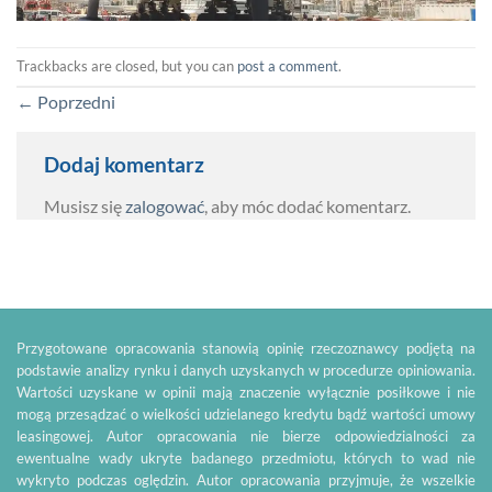
Trackbacks are closed, but you can
post a comment
.
←
Poprzedni
Dodaj komentarz
Musisz się
zalogować
, aby móc dodać komentarz.
Przygotowane opracowania stanowią opinię rzeczoznawcy podjętą na
podstawie analizy rynku i danych uzyskanych w procedurze opiniowania.
Wartości uzyskane w opinii mają znaczenie wyłącznie posiłkowe i nie
mogą przesądzać o wielkości udzielanego kredytu bądź wartości umowy
leasingowej. Autor opracowania nie bierze odpowiedzialności za
ewentualne wady ukryte badanego przedmiotu, których to wad nie
wykryto podczas oględzin. Autor opracowania przyjmuje, że wszelkie