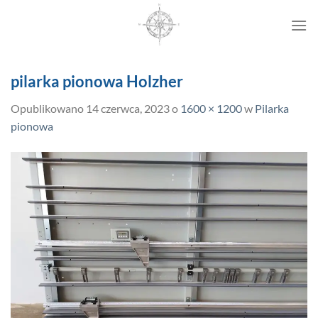
Przewiń
do
zawartości
pilarka pionowa Holzher
Opublikowano
14 czerwca, 2023
o
1600 × 1200
w
Pilarka
pionowa