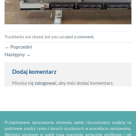
Trackbacks are closed, but you can
post a comment
.
←
Poprzedni
Następny
→
Dodaj komentarz
Musisz się
zalogować
, aby móc dodać komentarz.
Przygotowane opracowania stanowią opinię rzeczoznawcy podjętą na
podstawie analizy rynku i danych uzyskanych w procedurze opiniowania.
Wartości uzyskane w opinii mają znaczenie wyłącznie posiłkowe i nie