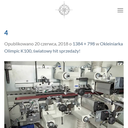
Przewiń
do
zawartości
4
Opublikowano
20 czerwca, 2018
o
1384 × 798
w
Okleiniarka
Olimpic K100, światowy hit sprzedaży!