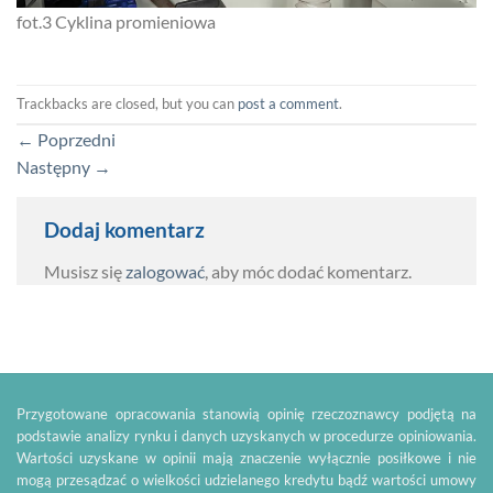
fot.3 Cyklina promieniowa
Trackbacks are closed, but you can
post a comment
.
←
Poprzedni
Następny
→
Dodaj komentarz
Musisz się
zalogować
, aby móc dodać komentarz.
Przygotowane opracowania stanowią opinię rzeczoznawcy podjętą na
podstawie analizy rynku i danych uzyskanych w procedurze opiniowania.
Wartości uzyskane w opinii mają znaczenie wyłącznie posiłkowe i nie
mogą przesądzać o wielkości udzielanego kredytu bądź wartości umowy