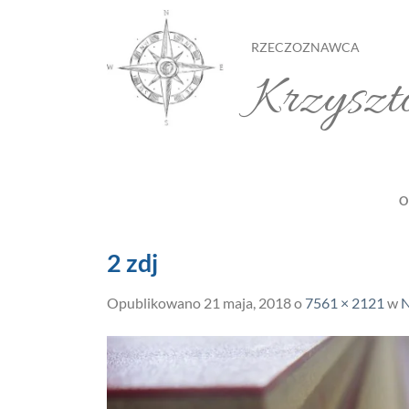
Przewiń
do
RZECZOZNAWCA
zawartości
Krzyszt
O
2 zdj
Opublikowano
21 maja, 2018
o
7561 × 2121
w
N