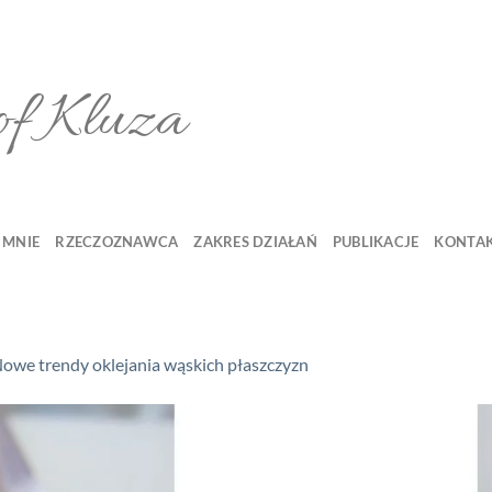
of Kluza
 MNIE
RZECZOZNAWCA
ZAKRES DZIAŁAŃ
PUBLIKACJE
KONTA
owe trendy oklejania wąskich płaszczyzn