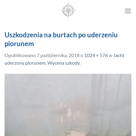
Przewiń
do
zawartości
Uszkodzenia na burtach po uderzeniu
piorunem
Opublikowano
7 października, 2018
o
1024 × 576
w
Jacht
uderzony piorunem. Wycena szkody.