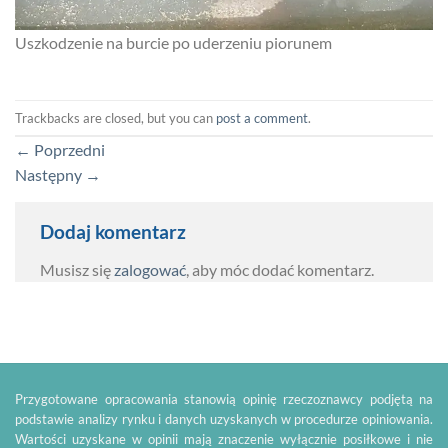
Uszkodzenie na burcie po uderzeniu piorunem
Trackbacks are closed, but you can
post a comment
.
←
Poprzedni
Następny
→
Dodaj komentarz
Musisz się
zalogować
, aby móc dodać komentarz.
Przygotowane opracowania stanowią opinię rzeczoznawcy podjętą na
podstawie analizy rynku i danych uzyskanych w procedurze opiniowania.
Wartości uzyskane w opinii mają znaczenie wyłącznie posiłkowe i nie