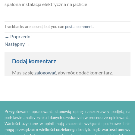
spalona instalacja elektryczna na jachcie
Trackbacks are closed, but you can
post a comment
.
←
Poprzedni
Następny
→
Dodaj komentarz
Musisz się
zalogować
, aby móc dodać komentarz.
Przygotowane opracowania stanowią opinię rzeczoznawcy podjętą na
podstawie analizy rynku i danych uzyskanych w procedurze opiniowania.
Wartości uzyskane w opinii mają znaczenie wyłącznie posiłkowe i nie
mogą przesądzać o wielkości udzielanego kredytu bądź wartości umowy