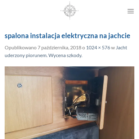
Przewiń
do
zawartości
spalona instalacja elektryczna na jachcie
Opublikowano
7 października, 2018
o
1024 × 576
w
Jacht
uderzony piorunem. Wycena szkody.