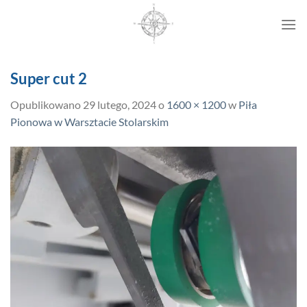
Przewiń
do
zawartości
Super cut 2
Opublikowano
29 lutego, 2024
o
1600 × 1200
w
Piła
Pionowa w Warsztacie Stolarskim