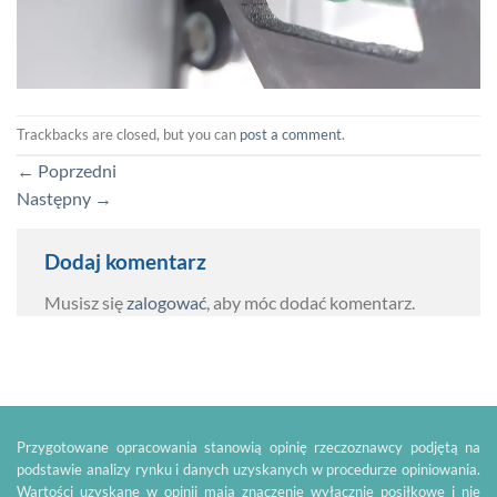
Trackbacks are closed, but you can
post a comment
.
←
Poprzedni
Następny
→
Dodaj komentarz
Musisz się
zalogować
, aby móc dodać komentarz.
Przygotowane opracowania stanowią opinię rzeczoznawcy podjętą na
podstawie analizy rynku i danych uzyskanych w procedurze opiniowania.
Wartości uzyskane w opinii mają znaczenie wyłącznie posiłkowe i nie