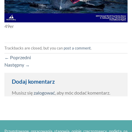
49er
Trackbacks are closed, but you can
post a comment
.
←
Poprzedni
Następny
→
Dodaj komentarz
Musisz się
zalogować
, aby móc dodać komentarz.
Przygotowane opracowania stanowią opinię rzeczoznawcy podjętą na