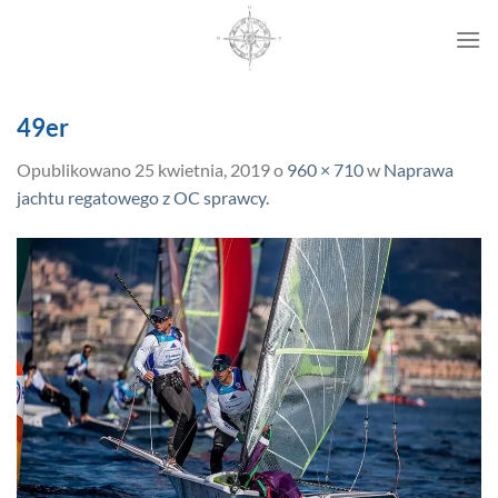
Przewiń
do
zawartości
49er
Opublikowano
25 kwietnia, 2019
o
960 × 710
w
Naprawa
jachtu regatowego z OC sprawcy.