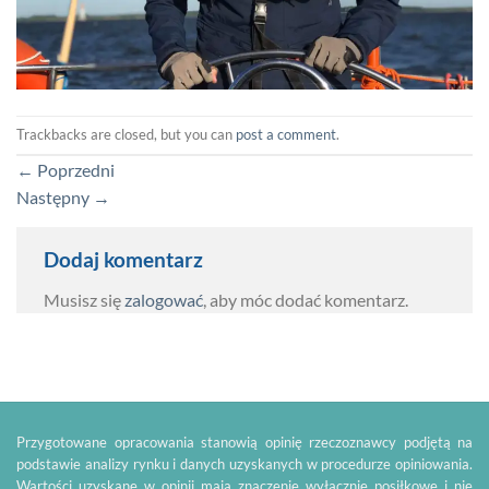
Trackbacks are closed, but you can
post a comment
.
←
Poprzedni
Następny
→
Dodaj komentarz
Musisz się
zalogować
, aby móc dodać komentarz.
Przygotowane opracowania stanowią opinię rzeczoznawcy podjętą na
podstawie analizy rynku i danych uzyskanych w procedurze opiniowania.
Wartości uzyskane w opinii mają znaczenie wyłącznie posiłkowe i nie