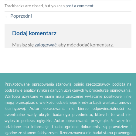
Trackbacks are closed, but you can
post a comment
.
←
Poprzedni
Dodaj komentarz
Musisz się
zalogować
, aby móc dodać komentarz.
Przygotowane opracowania stanowią opinię rzeczoznawcy podjętą na
podstawie analizy rynku i danych uzyskanych w procedurze opiniowania.
Wartości uzyskane w opinii mają znaczenie wyłącznie posiłkowe i nie
mogą przesądzać o wielkości udzielanego kredytu bądź wartości umowy
leasingowej. Autor opracowania nie bierze odpowiedzialności za
ewentualne wady ukryte badanego przedmiotu, których to wad nie
wykryto podczas oględzin. Autor opracowania przyjmuje, że wszelkie
udzielone mu informacje i udostępnione dokumenty są prawdziwe i
zgodne ze stanem faktycznym. Rzeczoznawca nie badał stanu prawnego