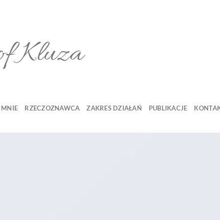
of Kluza
 MNIE
RZECZOZNAWCA
ZAKRES DZIAŁAŃ
PUBLIKACJE
KONTA