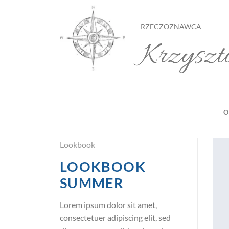
Przewiń
do
RZECZOZNAWCA
zawartości
Krzyszt
O
Lookbook
LOOKBOOK
SUMMER
Lorem ipsum dolor sit amet,
consectetuer adipiscing elit, sed