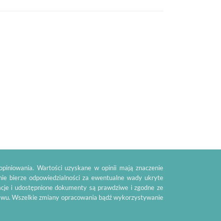
piniowania. Wartości uzyskane w opinii mają znaczenie
nie bierze odpowiedzialności za ewentualne wady ukryte
acje i udostępnione dokumenty są prawdziwe i zgodne ze
tawu. Wszelkie zmiany opracowania bądź wykorzystywanie