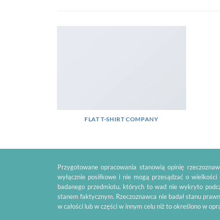
FLAT T-SHIRT COMPANY
Przygotowane opracowania stanowią opinię rzeczoznawc
wyłącznie posiłkowe i nie mogą przesądzać o wielkości
badanego przedmiotu, których to wad nie wykryto podcz
stanem faktycznym. Rzeczoznawca nie badał stanu prawn
w całości lub w części w innym celu niż to określono w op