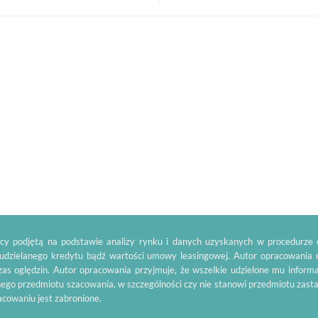
y podjętą na podstawie analizy rynku i danych uzyskanych w procedurze o
 udzielanego kredytu bądź wartości umowy leasingowej. Autor opracowania 
as oględzin. Autor opracowania przyjmuje, że wszelkie udzielone mu inform
ego przedmiotu szacowania, w szczególności czy nie stanowi przedmiotu zas
racowaniu jest zabronione.